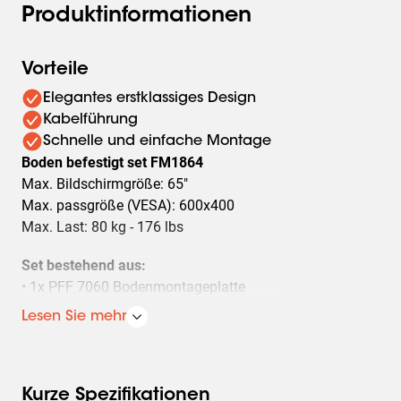
Produktinformationen
Vorteile
Elegantes erstklassiges Design
Kabelführung
Schnelle und einfache Montage
Boden befestigt set FM1864
Max. Bildschirmgröße: 65"
Max. passgröße (VESA): 600x400
Max. Last: 80 kg - 176 lbs
Set bestehend aus:
• 1x PFF 7060 Bodenmontageplatte
• 1x PUC 2718 Profil 180 cm
Lesen Sie mehr
• 1x PFB 3407 Bildschirm-Adapterstange
• 1x PFS 3304 Bildschirm-Adapterstreifen
Kurze Spezifikationen