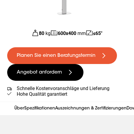
80
kg
600
x
400
mm
≤65"
Planen Sie einen Beratungstermin
Angebot anfordern
Schnelle Kostenvoranschläge und Lieferung
Hohe Qualität garantiert
Über
Spezifikationen
Auszeichnungen & Zertifizierungen
Do