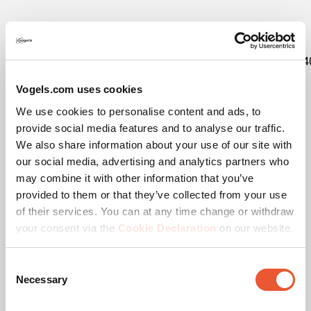
EAN-Einzelbox
8712285415227
Kit content
1x7327064|1x7227184|1x7234
Vogels.com uses cookies
Produktkategorie
Fester Bodenstandfuß
We use cookies to personalise content and ads, to
provide social media features and to analyse our traffic.
Product Line
Connect-it
We also share information about your use of our site with
our social media, advertising and analytics partners who
Garantie
5 Jahre
may combine it with other information that you’ve
provided to them or that they’ve collected from your use
Max. Gewichtslast (kg)
80
of their services. You can at any time change or withdraw
your consent via the
Cookie Declaration
on our website.
Max. Bildschirmgröße (Zoll)
65
Consent
Lochmuster (VESA)
400 mm x 400 mm, 500
Necessary
Selection
mm x 200 mm, 500 mm
x 300 mm, 500 mm x