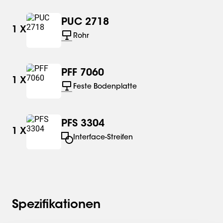
PUC 2718
1
X
Rohr
PFF 7060
1
X
Feste Bodenplatte
PFS 3304
1
X
Interface-Streifen
Spezifikationen