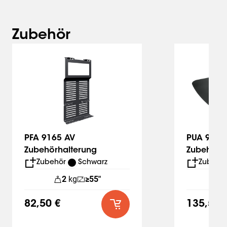
Zubehör
Slide 1 of 6
PFA 9165 AV
PUA 9507
Zubehörhalterung
Zubehöra
24xx/25x
Zubehör
Schwarz
Zubehö
2
kg
≥55"
82,50 €
135,50 