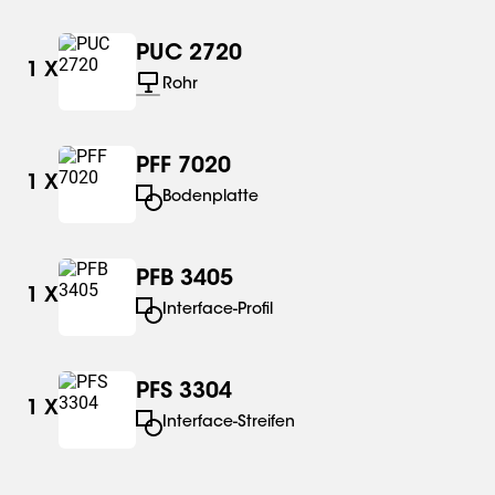
PUC 2720
1
X
Rohr
PFF 7020
1
X
Bodenplatte
PFB 3405
1
X
Interface-Profil
PFS 3304
1
X
Interface-Streifen