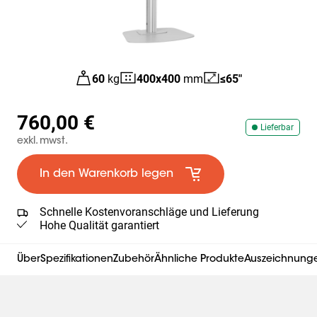
60
kg
400
x
400
mm
≤65"
760,00 €
Lieferbar
exkl. mwst.
In den Warenkorb legen
Schnelle Kostenvoranschläge und Lieferung
Hohe Qualität garantiert
Über
Spezifikationen
Zubehör
Ähnliche Produkte
Auszeichnungen