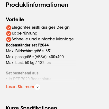
Produktinformationen
Vorteile
Elegantes erstklassiges Design
Kabelführung
Schnelle und einfache Montage
Bodenständer set F2044
Max. Bildschirmgröße: 65"
Max. passgröße (VESA): 400x400
Max. Last: 60 kg / 132 lbs
Set bestehend aus:
• 1x PFF 7020 Bodenplatte
• 1x PUC 2720 Profil 200 cm
Lesen Sie mehr
• 1x PFB 3405 Bildschirm-Adapterstreifen
• 1x PFS 3304 Bildschirm-Adapterstange
Kurze Spezifikationen