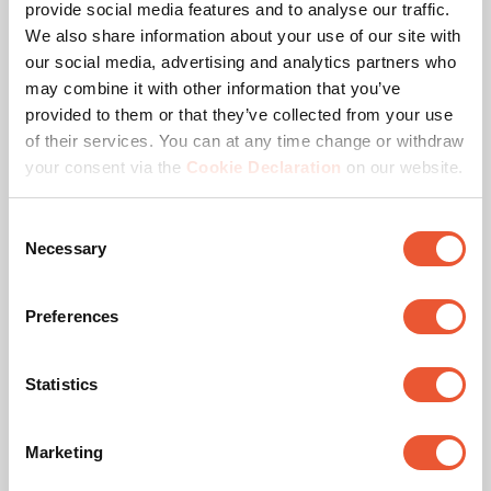
provide social media features and to analyse our traffic.
We also share information about your use of our site with
Max. Abstand zum Boden - zentrales Display (mm)
1900
our social media, advertising and analytics partners who
may combine it with other information that you’ve
Passgröße Display (mm)
>1850 - ≤2050 mm
provided to them or that they’ve collected from your use
of their services. You can at any time change or withdraw
your consent via the
Cookie Declaration
on our website.
Ähnliche Produkte
Consent
Necessary
Selection
Slide 1 of 3
Preferences
Statistics
Marketing
F2044