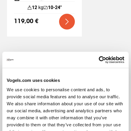
beweglichen Arm, der nur ganz wenig Platz auf Ihrem
Schreibtisch braucht. Jede Monitorhalterung verfügt
12
kg
10-24"
über einen 3-Punkt-Kabelkanal, so dass Sie Ihre Kabel
ordentlich verstauen können. Maximale
119,00 €
Bewegungsfreiheit o Der Bewegungsarm an der
Monitorhalterung lässt sich in jede Richtung neigen und
drehen, so dass auch Ihre Kollegen einen Blick darauf
werfen können oder Sie den Bildschirm von der Sonne
wegdrehen können. Mehrere Montageoptionen o Dank
Flexmount können Sie jede Monitorhalterung nach bis
zu 6 verschiedenen Methoden installieren, ohne dass Sie
dafür zusätzliche Zubehörteile kaufen müssen. Damit
Spezifikationen
Vogels.com uses cookies
passt die Monitorhalterung von Vogel's zu beinahe
We use cookies to personalise content and ads, to
jedem Schreibtisch.
provide social media features and to analyse our traffic.
EAN-Einzelbox
8712285318344
We also share information about your use of our site with
Stabil und doch durchdacht
our social media, advertising and analytics partners who
Product Line
General
may combine it with other information that you’ve
Vogel's-Halterungen wurden für den intensiven Einsatz
provided to them or that they’ve collected from your use
im professionellen Bereich entwickelt, ohne beim Design
Produktkategorie
Monitorarm