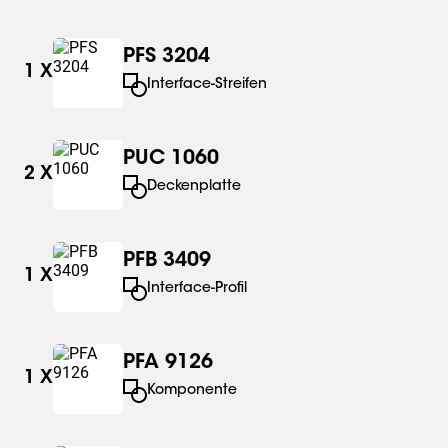
PFS 3204
1
X
Interface-Streifen
PUC 1060
2
X
Deckenplatte
PFB 3409
1
X
Interface-Profil
PFA 9126
1
X
Komponente