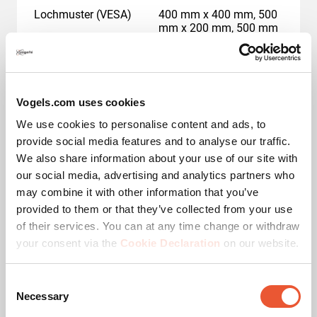
Lochmuster (VESA)
400 mm x 400 mm, 500
mm x 200 mm, 500 mm
x 300 mm, 500 mm x
400 mm, 600 mm x 200
mm, 600 mm x 300 mm,
600 mm x 400 mm, 700
mm x 400 mm, 800 mm
Vogels.com uses cookies
x 400 mm
We use cookies to personalise content and ads, to
provide social media features and to analyse our traffic.
Autolock
Ja
We also share information about your use of our site with
our social media, advertising and analytics partners who
Deckenarten
flache Decke
may combine it with other information that you’ve
provided to them or that they’ve collected from your use
of their services. You can at any time change or withdraw
your consent via the
Cookie Declaration
on our website.
Auszeichnungen &
Zertifizierungen
Consent
Necessary
Selection