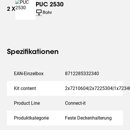
PUC 2530
2
X
Rohr
Spezifikationen
EAN-Einzelbox
8712285332340
Kit content
2x7210604|2x7225304|1x7234
Product Line
Connect-it
Produktkategorie
Feste Deckenhalterung