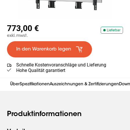
773,00 €
Lieferbar
exkl. mwst.
In den Warenkorb legen
Schnelle Kostenvoranschläge und Lieferung
Hohe Qualität garantiert
Über
Spezifikationen
Auszeichnungen & Zertifizierungen
Down
Produktinformationen