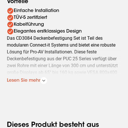
Vorteile
Einfache Installation
TÜV-5 zertifiziert
Kabelführung
Elegantes erstklassiges Design
Das CD3084 Deckenbefestigung Set ist Teil des
modularen Connect-it Systems und bietet eine robuste
Lösung für Pro-AV Installationen. Diese feste
Deckenbefestigung aus der PUC 25 Series verfügt über
zwei Rohre mit einer Länge von 300 cm und unterstützt
große Displays ab 65" bis 160 kg sowie VESA 800x400
mm. Die Adapterstrips bieten eine Neigungskorrektur von
Lesen Sie mehr
±3° für eine präzise Ausrichtung. Die Deckenbefestigung
ist ideal für eine robuste und saubere Montage an hohen,
flachen Decken.
Dieses Produkt besteht aus