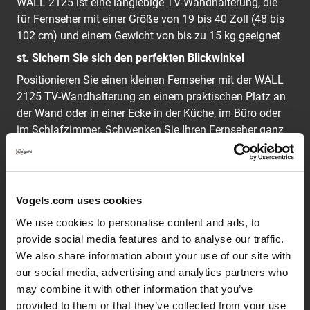
WALL 2125 ist eine langlebige TV-Wandhalterung, die
für Fernseher mit einer Größe von 19 bis 40 Zoll (48 bis
102 cm) und einem Gewicht von bis zu 15 kg geeignet
st. Sichern Sie sich den perfekten Blickwinkel
Positionieren Sie einen kleinen Fernseher mit der WALL
2125 TV-Wandhalterung an einem praktischen Platz an
der Wand oder in einer Ecke in der Küche, im Büro oder
im Schlafzimmer. Schwenken Sie Ihren Fernseher ganz
einfach weg von der Wand und neigen Sie ihn für den
perfekten Blickwinkel hoch oder runter.
Vogels.com uses cookies
Die WALL-Reihe: einfach clever
We use cookies to personalise content and ads, to
Vogel's Designer haben bei der Entwicklung der klaren
provide social media features and to analyse our traffic.
und modernen Halterungen der WALL-Reihe auf über 40
We also share information about your use of our site with
Jahre Erfahrung im Bereich des robusten
our social media, advertising and analytics partners who
niederländischen Designs für den audiovisuellen Markt
may combine it with other information that you’ve
zurückgegriffen. So sind erschwingliche, clevere
provided to them or that they’ve collected from your use
Wandhalterungen entstanden, die mit einer lebenslangen