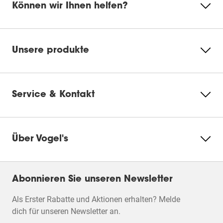
Können wir Ihnen helfen?
bewerten.
bewerten.
bewerten.
bewerten.
bewerten.
Montageanleitung
Damit
Damit
Damit
Damit
Damit
Bitte akzeptieren Sie
öffnen
öffnen
öffnen
öffnen
öffnen
Marketing- Cookies, um
Sie
Sie
Sie
Sie
Sie
Produktbroschüre
dieses Video anzusehen
ein
ein
ein
ein
ein
Unsere produkte
Einsendeformular.
Einsendeformular.
Einsendeformular.
Einsendeformular.
Einsendeformul
Cookie-
Einstellungen
ändern
Service & Kontakt
Über Vogel's
Abonnieren Sie unseren Newsletter
Als Erster Rabatte und Aktionen erhalten? Melde
dich für unseren Newsletter an.