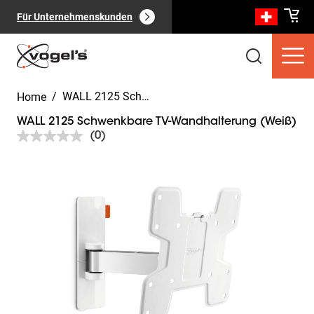
Für Unternehmenskunden
/
WALL 2125 Schwenkbare TV-Wandhalterung (Weiß)
Home
WALL 2125 Schwenkbare TV-Wandhalterung (Weiß)
(0)
Kein
Bewertungswert.
Link
Slide 1 of 8
zur
Verbraucherprodukte
(
0
):
gleichen
Alle anzeigen
Seite.
Seiten
(
0
):
Alle anzeigen