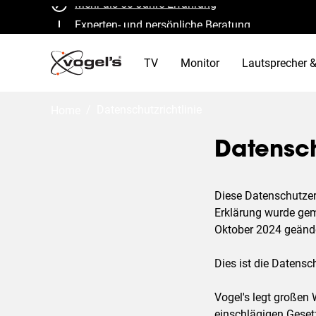
Experten- und persönliche Beratung
Qualität garantiert und TÜV-zertifiziert
TV
Monitor
Lautsprecher &
B Corp zertifiziert
/
datenschutzrichtlinie
Home
Datensch
Diese Datenschutzerk
Erklärung wurde gem
Oktober 2024 geände
Dies ist die Datensc
Vogel's legt großen
einschlägigen Gesetz