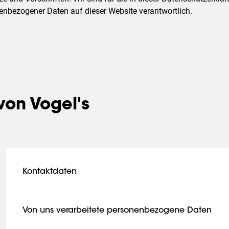
enbezogener Daten auf dieser Website verantwortlich.
von Vogel's
Kontaktdaten
Vogel's Products BV
Hondsruglaan 93
Von uns verarbeitete personenbezogene Daten
Zur Inanspruchnahme unserer Dienste benötigen wir Ihr
5628 DB Eindhoven