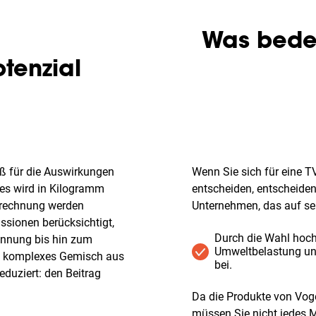
Was bedeu
tenzial
ß für die Auswirkungen
Wenn Sie sich für eine 
ies wird in Kilogramm
entscheiden, entscheiden S
erechnung werden
Unternehmen, das auf se
sionen berücksichtigt,
Durch die Wahl hochw
innung bis hin zum
Umweltbelastung und
in komplexes Gemisch aus
bei.
duziert: den Beitrag
Da die Produkte von Voge
müssen Sie nicht jedes M