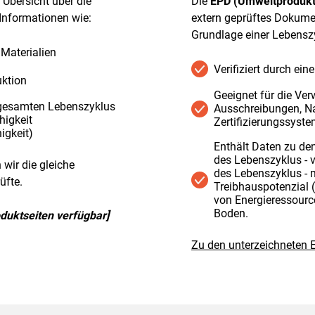
e Übersicht über die
Die
EPD (Umweltprodukt
Informationen wie:
extern geprüftes Dokumen
Grundlage einer Lebensz
Materialien
Verifiziert durch ein
uktion
Geeignet für die Ver
gesamten Lebenszyklus
Ausschreibungen, Na
higkeit
Zertifizierungssyst
igkeit)
Enthält Daten zu de
des Lebenszyklus - 
wir die gleiche
des Lebenszyklus - 
üfte.
Treibhauspotenzial 
von Energieressourc
Boden.
oduktseiten verfügbar]
Zu den unterzeichneten