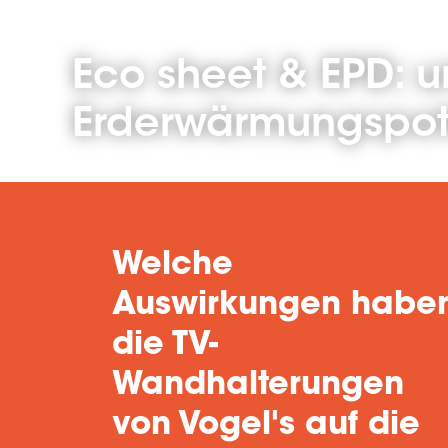
Eco sheet & EPD: u
Erderwärmungspote
Welche
Auswirkungen habe
die TV-
Wandhalterungen
von Vogel's auf die