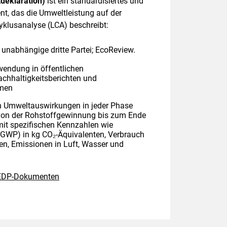
deklaration)
ist ein standardisiertes und
t, das die Umweltleistung auf der
yklusanalyse (LCA) beschreibt:
e unabhängige dritte Partei; EcoReview.
wendung in öffentlichen
chhaltigkeitsberichten und
emen
n Umweltauswirkungen in jeder Phase
von der Rohstoffgewinnung bis zum Ende
mit spezifischen Kennzahlen wie
(GWP) in kg CO₂-Äquivalenten, Verbrauch
en, Emissionen in Luft, Wasser und
 EDP-Dokumenten