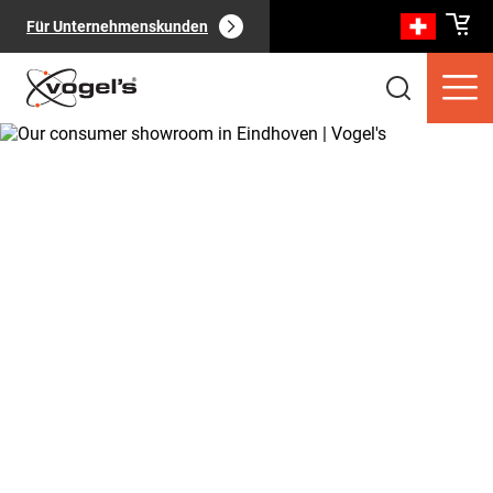
Für Unternehmenskunden
Verbraucherprodukte
(
0
):
Alle anzeigen
Seiten
(
0
):
Alle anzeigen