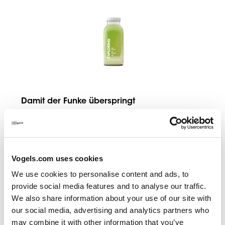
Damit der Funke überspringt
Neue Möglichkeiten entdecken. Wir sind davon
Vogels.com uses cookies
überzeugt, dass sich immer etwas verbessern lässt.
We use cookies to personalise content and ads, to
Unsere Neugier sorgt dafür, dass wir ständig nach
provide social media features and to analyse our traffic.
neuen Chancen und Herausforderungen suchen.
We also share information about your use of our site with
Nicht abwarten, sondern einfach handeln. So
our social media, advertising and analytics partners who
bleiben wir an der Spitze.
may combine it with other information that you’ve