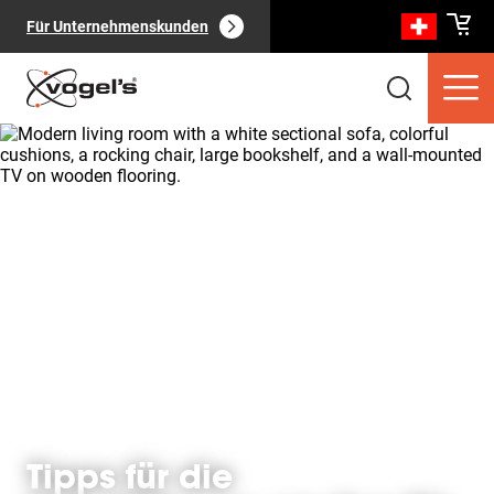
Für Unternehmenskunden
Verbraucherprodukte
(
0
):
Alle anzeigen
Seiten
(
0
):
Alle anzeigen
Tipps für die