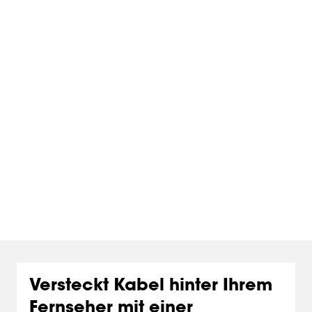
Für bis zu 6 Kabel geeignet
Sieht ordentlich aus
Modernes Design
Passt zu jeder Wandhalterung von Vogel's
Versteckt Kabel hinter Ihrem
Fernseher mit einer