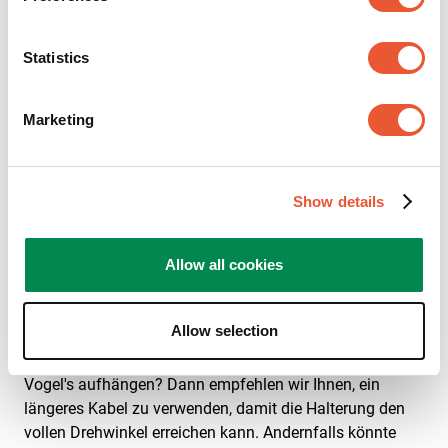
Statistics
HDMI-Kabel: Stellt eine digitale Audio- und
Videoverbindung zwischen Ihrem Gerät und dem
Marketing
Fernseher her.
UTP-Kabel: Nützlich, um Geräte mit dem Internet zu
verbinden, z. B. Apple TV.
Show details
Koaxialkabel: Dieses Kabel wird häufig zum
Anschließen des Fernsehers an ein Kabelnetz
verwendet.
Allow all cookies
Netzkabel: Wird zum Einschalten des Fernsehers
benötigt.
Allow selection
TIPP: Sie möchten eine Full-Motion-Wandhalterung von
Vogel's aufhängen? Dann empfehlen wir Ihnen, ein
längeres Kabel zu verwenden, damit die Halterung den
vollen Drehwinkel erreichen kann. Andernfalls könnte