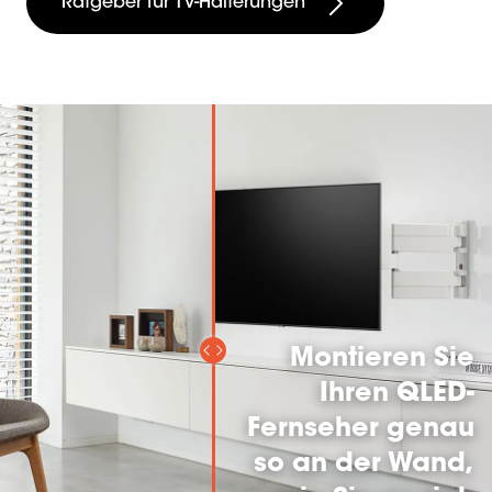
Ratgeber für TV-Halterungen
Montieren Sie
Ihren QLED-
Fernseher genau
so an der Wand,