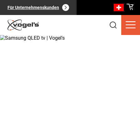
Für Unternehmenskunden
Verbraucherprodukte
(
0
):
Alle anzeigen
Seiten
(
0
):
Alle anzeigen