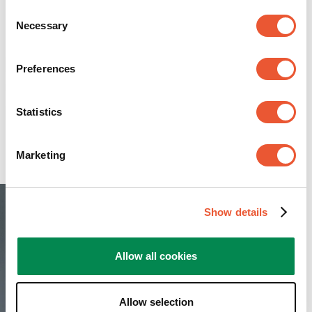
Consent
Necessary
Selection
Montieren Sie Ihren
Preferences
Samsung QLED-Fernseher
perfekt an der Wand
Statistics
Marketing
Show details
Allow all cookies
Allow selection