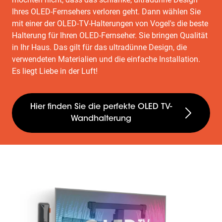
Ihres OLED-Fernsehers verloren geht. Dann wählen Sie
mit einer der OLED-TV-Halterungen von Vogel's die beste
Halterung für Ihren OLED-Fernseher. Sie bringen Qualität
in Ihr Haus. Das gilt für das ultradünne Design, die
verwendeten Materialien und die einfache Installation.
Es liegt Liebe in der Luft!
Hier finden Sie die perfekte OLED TV-
Wandhalterung