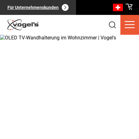
Für Unternehmenskunden
Verbraucherprodukte
(
0
):
Alle anzeigen
Seiten
(
0
):
Alle anzeigen