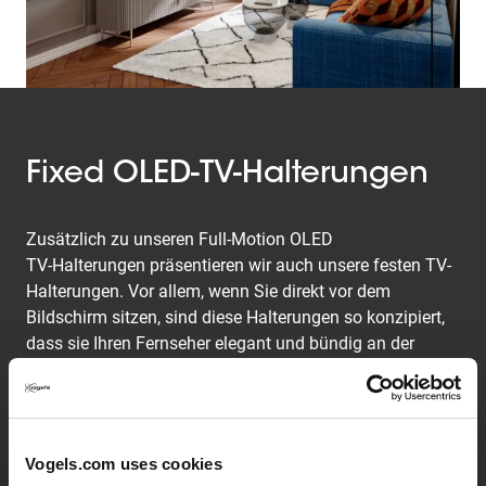
Fixed OLED-TV-Halterungen
Zusätzlich zu unseren Full-Motion OLED
TV-Halterungen präsentieren wir auch unsere festen TV-
Halterungen. Vor allem, wenn Sie direkt vor dem
Bildschirm sitzen, sind diese Halterungen so konzipiert,
dass sie Ihren Fernseher elegant und bündig an der
Wand befestigen und für ein sauberes und modernes
Aussehen sorgen. Sehen Sie sich unsere Optionen hier
an!
Vogels.com uses cookies
TVM 5605