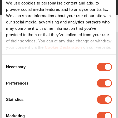
TVM 5405
We use cookies to personalise content and ads, to
TVM 3405 SP
provide social media features and to analyse our traffic.
We also share information about your use of our site with
our social media, advertising and analytics partners who
may combine it with other information that you’ve
provided to them or that they’ve collected from your use
of their services. You can at any time change or withdraw
Optimieren Sie Ihr OLED-TV-
your consent via the
Cookie Declaration
on our website.
Erlebnis: Innovative
Befestigungslösungen
Consent
Necessary
Selection
OLED TV-Halterungen für eine
Preferences
sichere Befestigung
Statistics
Marketing