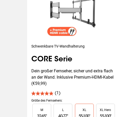
Schwenkbare TV-Wandhalterung
CORE Serie
Dein großer Fernseher, sicher und extra flach 
an der Wand. Inklusive Premium-HDMI-Kabel 
(€59,99)
(1)
5.0
von
Größe des Fernsehers
:
5
Slide 1 of 4
M
L
XL
XL Hero
Sternen.
1
32
-
65
"
40
-
77
"
55
-
100
"
55
-
100
"