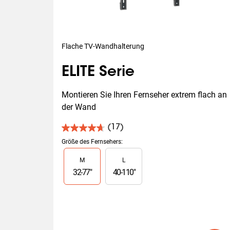
Flache TV-Wandhalterung
ELITE Serie
Montieren Sie Ihren Fernseher extrem flach an 
der Wand
(17)
4.7
von
Größe des Fernsehers
:
5
Slide 1 of 2
M
L
Sternen.
17
32
-
77
"
40
-
110
"
Bewertungen