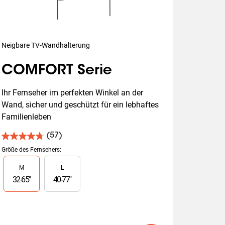
Neigbare TV-Wandhalterung
COMFORT Serie
Ihr Fernseher im perfekten Winkel an der 
Wand, sicher und geschützt für ein lebhaftes 
Familienleben
(57)
4.8
von
Größe des Fernsehers
:
5
Slide 1 of 2
M
L
Sternen.
57
32
-
65
"
40
-
77
"
Bewertungen