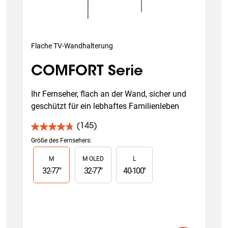
Flache TV-Wandhalterung
COMFORT Serie
Ihr Fernseher, flach an der Wand, sicher und 
geschützt für ein lebhaftes Familienleben
(145)
4.7
von
Größe des Fernsehers
:
5
Slide 1 of 3
M
M OLED
L
Sternen.
145
32
-
77
"
32
-
77
"
40
-
100
"
Bewertungen