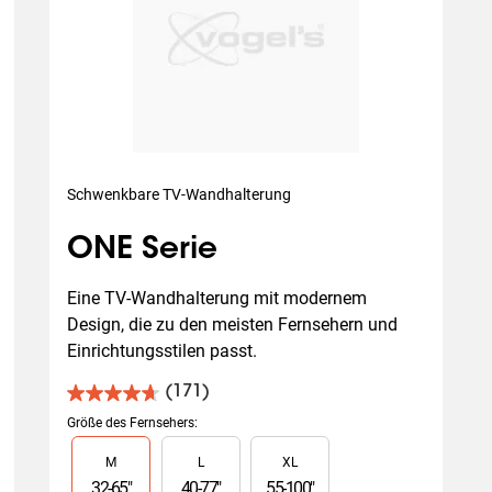
Schwenkbare TV-Wandhalterung
ONE Serie
Eine TV-Wandhalterung mit modernem 
Design, die zu den meisten Fernsehern und 
Einrichtungsstilen passt.
(171)
4.7
von
Größe des Fernsehers
:
5
Slide 1 of 3
M
L
XL
Sternen.
171
32
-
65
"
40
-
77
"
55
-
100
"