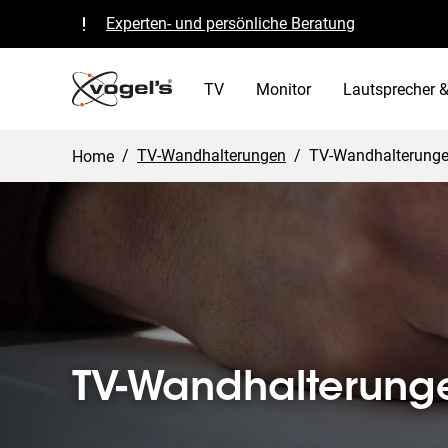
Experten- und persönliche Beratung
Qualität garantiert und TÜV-zertifiziert
B Corp zertifiziert
TV
Monitor
Lautsprecher &
/
TV-Wandhalterungen
/
TV-Wandhalterung
Home
TV-Wandhalterunge