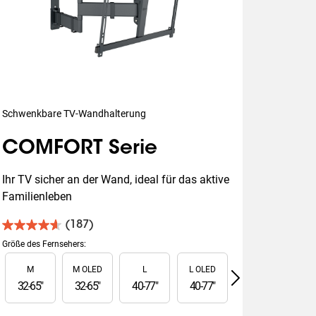
Schwenkbare TV-Wandhalterung
COMFORT Serie
Ihr TV sicher an der Wand, ideal für das aktive 
Familienleben
(187)
4.6
von
Größe des Fernsehers
:
5
Slide 1 of 5
M
M OLED
L
L OLED
XL
Sternen.
187
32
-
65
"
32
-
65
"
40
-
77
"
40
-
77
"
55
-
100
"
Bewertungen