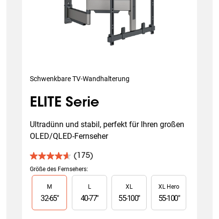
Schwenkbare TV-Wandhalterung
ELITE Serie
Ultradünn und stabil, perfekt für Ihren großen 
OLED/QLED-Fernseher
(175)
4.6
von
Größe des Fernsehers
:
5
Slide 1 of 4
M
L
XL
XL Hero
Sternen.
175
32
-
65
"
40
-
77
"
55
-
100
"
55
-
100
"
Bewertungen