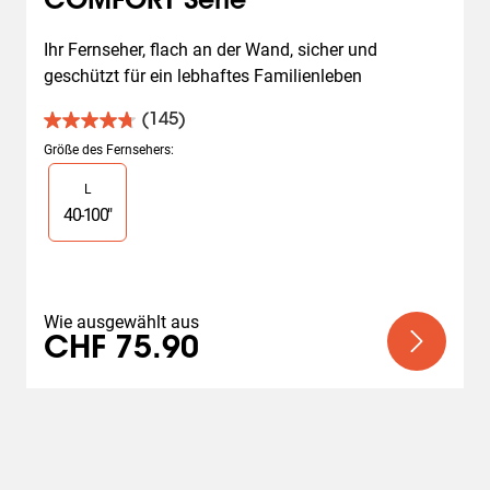
COMFORT Serie
Ihr Fernseher, flach an der Wand, sicher und 
geschützt für ein lebhaftes Familienleben
(145)
4.7
von
Größe des Fernsehers
:
5
Slide 1 of 1
L
Sternen.
145
40
-
100
"
Bewertungen
Wie ausgewählt aus
CHF 75.90