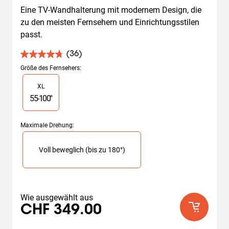
Eine TV-Wandhalterung mit modernem Design, die 
zu den meisten Fernsehern und Einrichtungsstilen 
passt.
(36)
4.8
von
Größe des Fernsehers
:
5
Slide 1 of 1
XL
Sternen.
36
55
-
100
"
Bewertungen
Maximale Drehung
:
Slide 1 of 1
Voll beweglich (bis zu 180°)
Wie ausgewählt aus
CHF 349.00