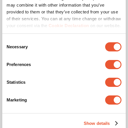
may combine it with other information that you’ve
provided to them or that they’ve collected from your use
of their services. You can at any time change or withdraw
your consent via the
Cookie Declaration
on our website.
Consent
Necessary
Selection
Preferences
Schwenkbare TV-Wandhalterung
COMFORT Serie
Statistics
Ihr TV sicher an der Wand, ideal für das aktive 
Marketing
Familienleben
(187)
4.6
von
Größe des Fernsehers
:
Show details
5
Slide 1 of 1