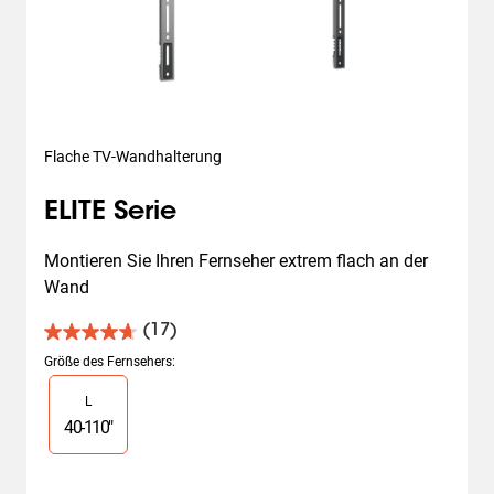
Flache TV-Wandhalterung
ELITE Serie
Montieren Sie Ihren Fernseher extrem flach an der 
Wand
(17)
4.7
von
Größe des Fernsehers
:
5
Slide 1 of 1
L
Sternen.
17
40
-
110
"
Bewertungen