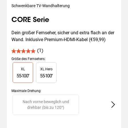
Schwenkbare TV-Wandhalterung
CORE Serie
Dein großer Fernseher, sicher und extra flach an der 
Wand. Inklusive Premium-HDMI-Kabel (€59,99)
(1)
5.0
von
Größe des Fernsehers
:
5
Slide 1 of 2
XL
XL Hero
Sternen.
1
55
-
100
"
55
-
100
"
Bewertung
Maximale Drehung
:
Slide 1 of 2
Nach vorne beweglich und
drehbar (bis zu 120°)