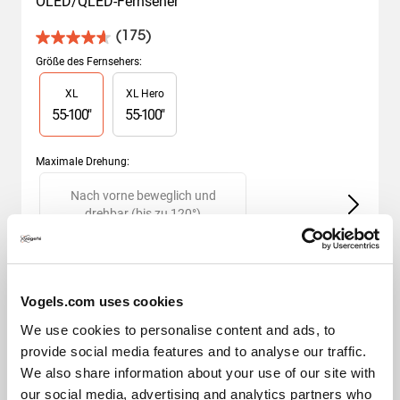
OLED/QLED-Fernseher
(175)
4.6
von
Größe des Fernsehers
:
5
Slide 1 of 2
XL
XL Hero
Sternen.
175
55
-
100
"
55
-
100
"
Bewertungen
Maximale Drehung
:
Slide 1 of 2
Nach vorne beweglich und
drehbar (bis zu 120°)
Wie ausgewählt aus
Vogels.com uses cookies
CHF 459.00
We use cookies to personalise content and ads, to
provide social media features and to analyse our traffic.
We also share information about your use of our site with
our social media, advertising and analytics partners who