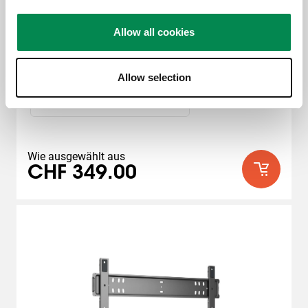
XL
Sternen.
187
55
-
100
"
Allow all cookies
Bewertungen
Maximale Drehung
:
Slide 1 of 2
Allow selection
Beweglich (bis zu 120°)
Wie ausgewählt aus
CHF 349.00