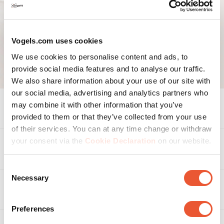
Vogels.com uses cookies
We use cookies to personalise content and ads, to
provide social media features and to analyse our traffic.
We also share information about your use of our site with
our social media, advertising and analytics partners who
may combine it with other information that you’ve
Spezifikationen
provided to them or that they’ve collected from your use
of their services. You can at any time change or withdraw
your consent via the
Cookie Declaration
on our website.
Zubehör
Consent
Necessary
Selection
Bewertungen
Bewertungen
Preferences
Schnappschuss Bewertung