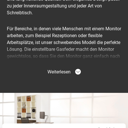
zu jeder Innenraumgestaltung und jeder Art von
Schreibtisch.
Für Bereiche, in denen viele Menschen mit einem Monitor
arbeiten, zum Beispiel Rezeptionen oder flexible
Arbeitsplätze, ist unser schwebendes Modell die perfekte
Lösung. Die einstellbare Gasfeder macht den Monitor
gewichtslos, so dass Sie den Monitor ganz einfach nach
oben oder unten auf die richtige Höhe ziehen können.
Das Modell PFD 8543 ist für Monitore der
Weiterlesen
Gewichtsklasse 5,6 - 11 kg geeignet. Mit Flexmount
können Sie den Schreibtischhalter auf 6 verschieden
Arten installieren. So können Sie sicher sein, dass der
Schreibtischhalter von Vogel's auf jeden Schreibtisch
passt, ohne dass Sie weiteres Zubehör kaufen müssen.
Die maximale Dicke der Schreibtisch für es montieren
das Flexmount ist 83 mm.