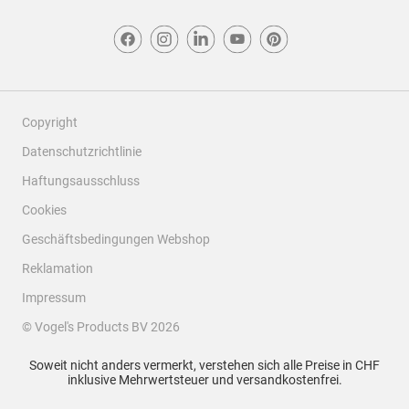
Copyright
Datenschutzrichtlinie
Haftungsausschluss
Cookies
Geschäftsbedingungen Webshop
Reklamation
Impressum
© Vogel's Products BV
2026
Bewertungen filtern
Soweit nicht anders vermerkt, verstehen sich alle Preise in CHF
Themen und Bewertungen durchsuchen Suche nach Region
inklusive Mehrwertsteuer und versandkostenfrei.