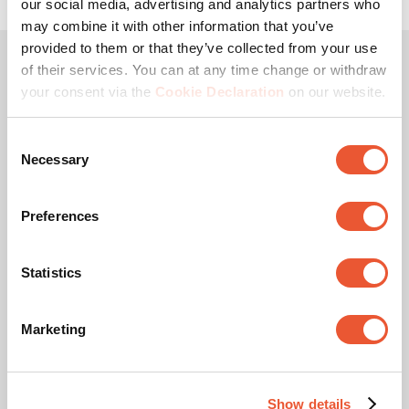
our social media, advertising and analytics partners who
may combine it with other information that you’ve
provided to them or that they’ve collected from your use
Einfache Installation,
of their services. You can at any time change or withdraw
your consent via the
Cookie Declaration
on our website.
vielfältige Möglichkeiten
Consent
Die Vogel's Tablet-Halterungen für das Auto sind
Necessary
Selection
praktisch in der Handhabung, aus hochwertigen
Materialien gefertigt und für Tablets von 7 bis 13 Zoll
Preferences
(max. 13 mm dick) geeignet. Beispielsweise für Ihr iPad
oder Galaxy Tablet.
Statistics
Dabei enthalten sowohl das TMS 1020 als auch das
TMS 1050 wirklich alles, was Sie brauchen. Das Paket
besteht aus einer Tablet-Halterung und einer Möglichkeit
Marketing
zur Befestigung an der Kopfstütze oder einem Saugnapf
zur Befestigung an der Windschutzscheibe oder dem
Armaturenbrett. So können Sie Ihr Tablet ganz einfach
Show details