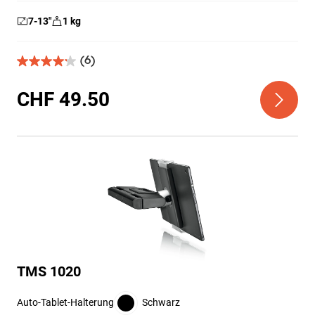
7-13
″
1
kg
(6)
4.2
von
5
CHF 49.50
Sternen.
6
Bewertungen
TMS 1020
Auto-Tablet-Halterung
Schwarz