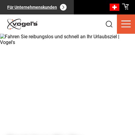
Für Unternehmenskunden
Verbraucherprodukte
(
0
):
Alle anzeigen
Seiten
(
0
):
Alle anzeigen