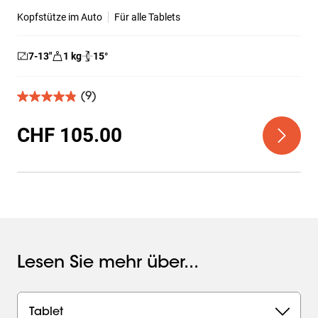
Kopfstütze im Auto
Für alle Tablets
7-13
″
1
kg
15
°
(9)
4.9
von
5
CHF 105.00
Sternen.
9
Bewertungen
Lesen Sie mehr über...
Tablet