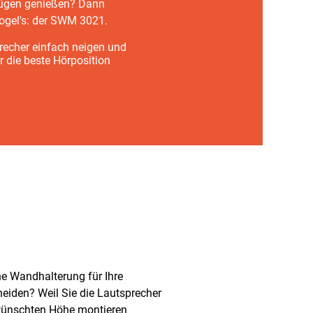
Zügen genießen? Dann
Vogel's: der SWM 3021.
recher einfach neigen und
r die beste Hörposition
ne Wandhalterung für Ihre
eiden? Weil Sie die Lautsprecher
ewünschten Höhe montieren