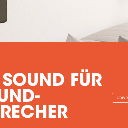
 SOUND FÜR
UND-
Unive
PRECHER