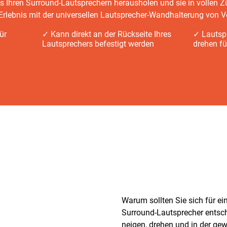
Ihren Surround-Lautsprechern herausholen und sie in vollen 
-Erlebnis mit der universellen Lautsprecher-Wandhalterung von 
ür
✓ Kann direkt an der Rückseite Ihres
✓ Lautsp
Lautsprechers befestigt werden
drehen fü
Warum sollten Sie sich für ei
Surround-Lautsprecher entsch
neigen, drehen und in der g