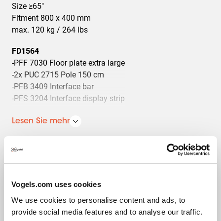
Size ≥65"
Fitment 800 x 400 mm
max. 120 kg / 264 lbs
FD1564
-PFF 7030 Floor plate extra large
-2x PUC 2715 Pole 150 cm
-PFB 3409 Interface bar
-PFS 3204 Interface display strip
FD1864
Lesen Sie mehr
-PFF 7030 Floor plate extra large
-2x PUC 2718 Pole 180 cm
-PFB 3409 Interface bar
-PFS 3204 Interface display strip
Vogels.com uses cookies
FD2064
Spezifikationen
-PFF 7030 Floor plate extra large
We use cookies to personalise content and ads, to
-2x PUC 2720 Pole 200 cm
provide social media features and to analyse our traffic.