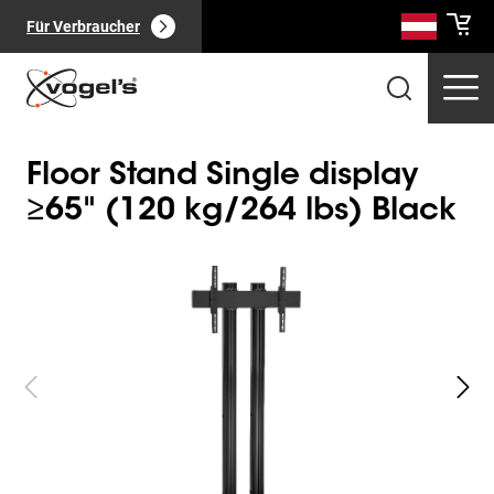
Für Verbraucher
Floor Stand Single display
≥65" (120 kg/264 lbs) Black
Slide 1 of 2
Professionelle Produkte
(
0
):
Alle anzeigen
Seiten
(
0
):
Alle anzeigen