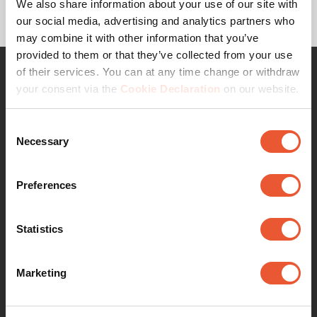
-PFB 3409 Interface bar
We also share information about your use of our site with
-PFS 3204 Interface display strip
our social media, advertising and analytics partners who
may combine it with other information that you’ve
provided to them or that they’ve collected from your use
of their services. You can at any time change or withdraw
your consent via the
Cookie Declaration
on our website.
Kontaktieren Sie mich gerne
für weitere Informationen
Consent
Necessary
Selection
Preferences
Statistics
Marketing
Vogel's Professional Solutions
Sales team