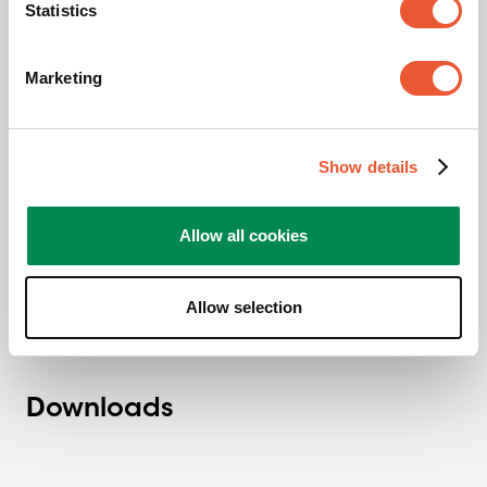
Statistics
Marketing
TAA zertifiziert
Show details
Mit dieser TAA-Siegel wird sichergestellt, dass das
Produkt in einem TAA-konformen Land hergestellt (oder
„wesentlich transformiert“) wurde. Ein TAA-konformes
Allow all cookies
Land ist eine Nation, die von den USA als zuverlässige
oder akzeptable Beschaffungsquelle angesehen wird.
Allow selection
Downloads