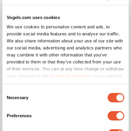
€ 314,50
Vogels.com uses cookies
We use cookies to personalise content and ads, to
provide social media features and to analyse our traffic.
We also share information about your use of our site with
our social media, advertising and analytics partners who
may combine it with other information that you’ve
provided to them or that they’ve collected from your use
of their services. You can at any time change or withdraw
your consent via the
Cookie Declaration
on our website.
Auszeichnungen &
Consent
Necessary
Zertifizierungen
Selection
Preferences