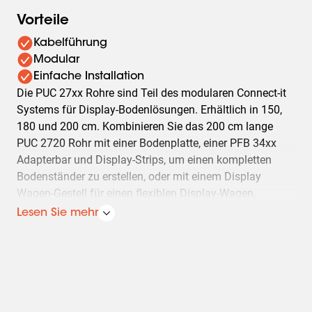
Vorteile
Kabelführung
Modular
Einfache Installation
Die PUC 27xx Rohre sind Teil des modularen Connect-it
Systems für Display-Bodenlösungen. Erhältlich in 150,
180 und 200 cm. Kombinieren Sie das 200 cm lange
PUC 2720 Rohr mit einer Bodenplatte, einer PFB 34xx
Adapterbar und Display-Strips, um einen kompletten
Bodenständer zu erstellen, oder mit einem Display
Wagen-Gestell für einen flexiblen Display-Wagen.
Ausgestattet mit einer Mehrfach-Kabelführung (CIS®)
Lesen Sie mehr
und nahtlos kombinierbar mit allen Connect-it
Zubehörteilen für Anwendungen wie Videokonferenzen.
Die Vogel’s Connect-it Bodenlösungen (Standfüße und
Wagen) sind ein modulares und flexibles System für
professionelle AV-Installationen. Mit einer begrenzten