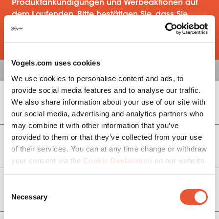
Produktankündigungen und Werbeaktionen auf
dem Laufenden. Bitte bestätigen Sie, dass Sie
gerne von uns hören möchten, indem Sie unseren
Newsletter abonnieren.
Vogels.com uses cookies
We use cookies to personalise content and ads, to
provide social media features and to analyse our traffic.
We also share information about your use of our site with
Display Halterungen
our social media, advertising and analytics partners who
may combine it with other information that you’ve
provided to them or that they’ve collected from your use
Videowall Halterungen
of their services. You can at any time change or withdraw
your consent via the
Cookie Declaration
on our website.
Consent
Monitorarme
Necessary
Selection