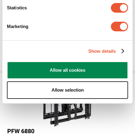
PFW 6875
Statistics
Mur d'images encastrable LCD
Noir
Marketing
Facilité d'entretien
Portrait
Show details
489,50 €
Allow all cookies
Allow selection
PFW 6880