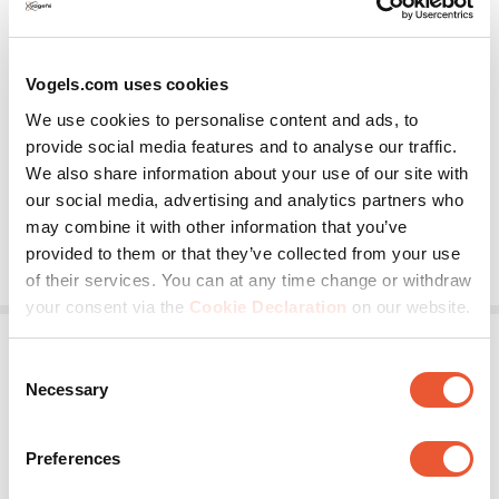
PFW 6885
Vogels.com uses cookies
We use cookies to personalise content and ads, to
Mur d'images encastrable LCD
Noir
provide social media features and to analyse our traffic.
Portrait
Ultra-mince
We also share information about your use of our site with
our social media, advertising and analytics partners who
may combine it with other information that you’ve
513,50 €
provided to them or that they’ve collected from your use
of their services. You can at any time change or withdraw
your consent via the
Cookie Declaration
on our website.
Consent
Necessary
Selection
Preferences