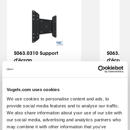
Slide 1 of 6
S063.0310 Support
S063.031
d'écran
d'écran
Interface
Noir
Interfa
80
kg
Vogels.com uses cookies
143,00 €
98,00 €
We use cookies to personalise content and ads, to
provide social media features and to analyse our traffic.
We also share information about your use of our site with
our social media, advertising and analytics partners who
may combine it with other information that you’ve