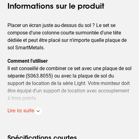
Informations sur le produit
Placer un écran juste au-dessus du sol ? Le set se
compose d'une colonne courte surmontée d'une tête
dédiée et peut être placé sur n'importe quelle plaque de
sol SmartMetals.
Comment l'utiliser
Il est conseillé de combiner ce set avec une plaque de sol
séparée (S063.8055) ou avec la plaque de sol du
support de location de la série Light. Votre moniteur doit
être équipé d'un support de location avec accouplement
à trois points.
Plaque de sol exclusive
Lire la suite
Pour la série Light
Hauteur 350 mm (13,8 pouces)
Spécifications courtes