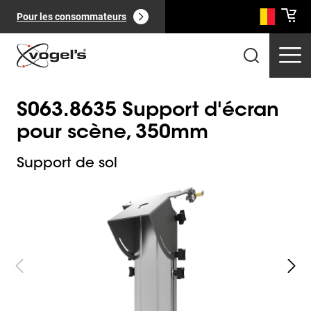
Pour les consommateurs
S063.8635 Support d'écran
pour scène, 350mm
Support de sol
Slide 1 of 4
Produits professionnels
(
0
):
Voir tout
Pages
(
0
):
Voir tout