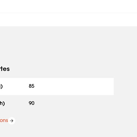
rtes
g)
85
h)
90
ions