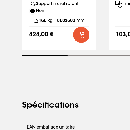
Support mural rotatif
Int
Noir
160
kg
800
x
600
mm
424,00 €
103,
Spécifications
EAN emballage unitaire