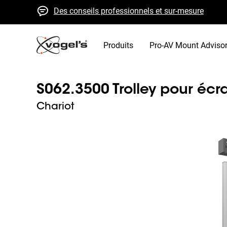
Des conseils professionnels et sur-mesure
Devis et livraison rapides
Qualité élevée garantie
Produits
Pro-AV Mount Adviso
S062.3500 Trolley pour écr
Chariot
Slide 1 of 4