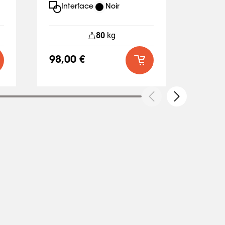
Interface
Noir
Int
80
kg
98,00 €
160,0