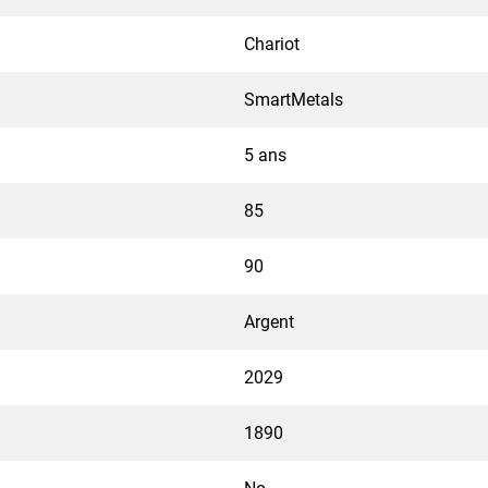
Chariot
SmartMetals
5 ans
85
90
Argent
2029
1890