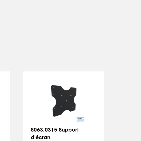
S063.0315 Support
S063.
d'écran
d'écr