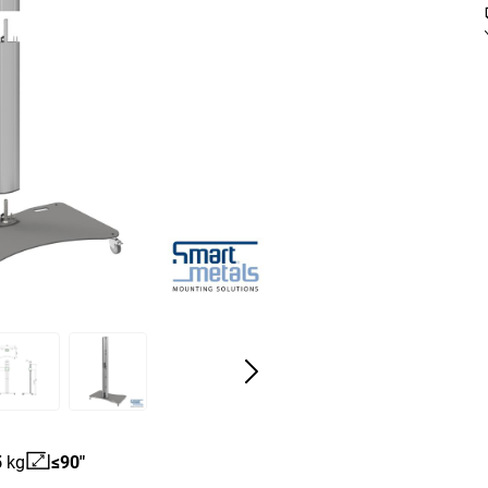
5
kg
≤90"