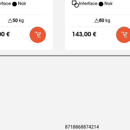
erface
Noir
Interface
Noir
50
kg
80
kg
00 €
143,00 €
8718868874214