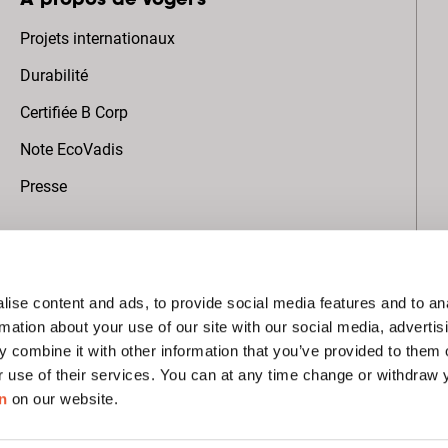
À propos de Vogel's
Projets internationaux
Durabilité
Certifiée B Corp
Note EcoVadis
Presse
Abonnez-vous à notre newsletter
ise content and ads, to provide social media features and to an
rmation about your use of our site with our social media, advertis
 combine it with other information that you’ve provided to them o
r use of their services. You can at any time change or withdraw
n
on our website.