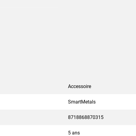
Accessoire
SmartMetals
8718868870315
5 ans