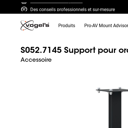
Des conseils professionnels et sur-mesure
Devis et livraison rapides
Qualité élevée garantie
Produits
Pro-AV Mount Adviso
S052.7145 Support pour or
Accessoire
Slide 1 of 3