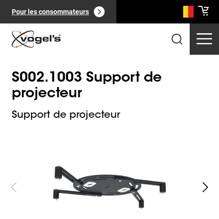
Pour les consommateurs
S002.1003 Support de
projecteur
Support de projecteur
Slide 1 of 2
Produits professionnels
(
0
):
Voir tout
Pages
(
0
):
Voir tout