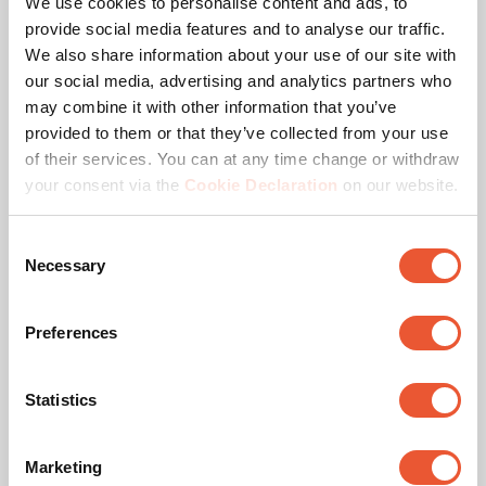
We use cookies to personalise content and ads, to
provide social media features and to analyse our traffic.
We also share information about your use of our site with
EAN emballage unitaire
8718868872661
our social media, advertising and analytics partners who
may combine it with other information that you’ve
Product Line
SmartMetals
provided to them or that they’ve collected from your use
of their services. You can at any time change or withdraw
Catégorie de produit
Support de projecteur
your consent via the
Cookie Declaration
on our website.
Garantie
5 ans
Consent
Necessary
Selection
Couleur
Noir
Preferences
Charge max. (kg)
25
Plage (diamètre)
30 - 378 mm
Statistics
Marketing