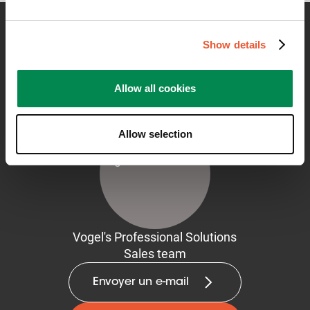
Show details
Contactez-moi pour plus
d'informations
Allow all cookies
Allow selection
Vogel's Professional Solutions
Sales team
Envoyer un e-mail