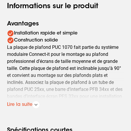
Informations sur le produit
Avantages
Installation rapide et simple
Construction solide
La plaque de plafond PUC 1070 fait partie du système
modulaire Connect-it pour le montage au plafond
professionnel d’écrans de taille moyenne et de grande
taille. Cette plaque de plafond est inclinable jusqu’à 90°
et convient au montage sur des plafonds plats et
inclinés. Associez la plaque de plafond à un tube de
plafond PUC 25xx, une barre d’interface PFB 34xx et des
bandes d’interface écran PFS 33xx pour une installation
stable et sécurisée.
Lire la suite
Spécifications courtes