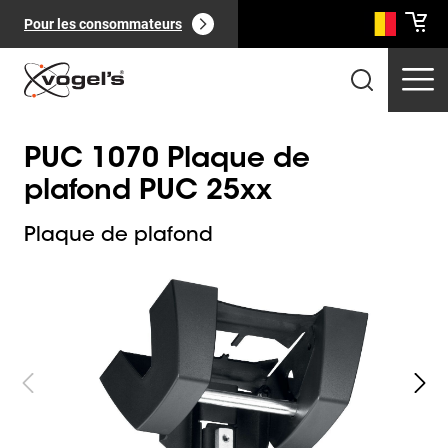
Pour les consommateurs
PUC 1070 Plaque de
plafond PUC 25xx
Plaque de plafond
Slide 1 of 6
Produits professionnels
(
0
):
Voir tout
Pages
(
0
):
Voir tout