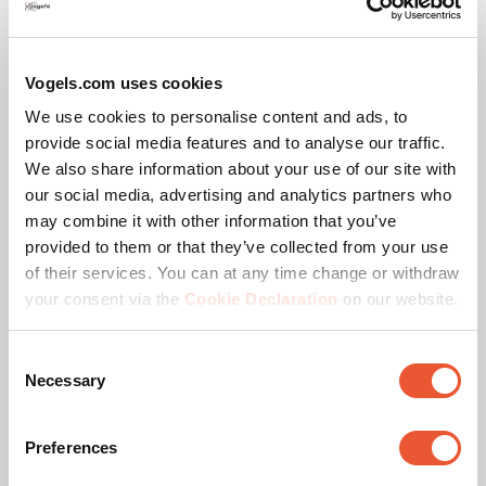
Options de plaque de plafond
Plat / incliné 0-90°
Vogels.com uses cookies
We use cookies to personalise content and ads, to
Récompense & certificats
provide social media features and to analyse our traffic.
We also share information about your use of our site with
our social media, advertising and analytics partners who
may combine it with other information that you’ve
provided to them or that they’ve collected from your use
of their services. You can at any time change or withdraw
your consent via the
Cookie Declaration
on our website.
Consent
Certifié TAA
Necessary
Selection
Ce certificat TAA garantit que le produit est fabriqué (ou
« substantiellement transformé ») dans un pays
Preferences
conforme au TAA. Un pays désigné TAA est une nation