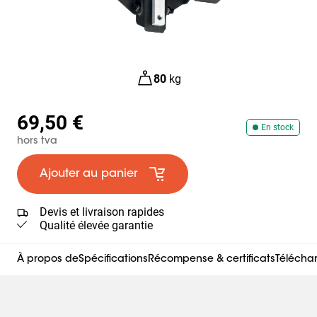
80
kg
69,50 €
En stock
hors tva
Ajouter au panier
Devis et livraison rapides
Qualité élevée garantie
À propos de
Spécifications
Récompense & certificats
Télécha