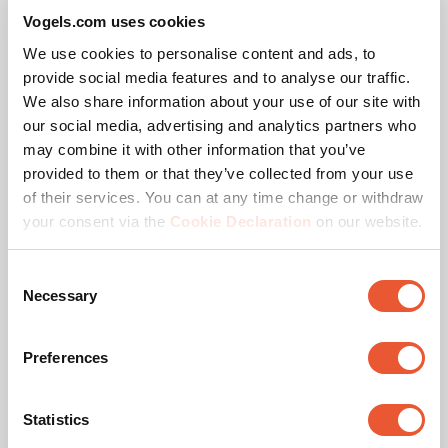
Profondeur (mm)
515
Vogels.com uses cookies
We use cookies to personalise content and ads, to
Profondeur réglable
Non
provide social media features and to analyse our traffic.
We also share information about your use of our site with
our social media, advertising and analytics partners who
may combine it with other information that you’ve
Produits apparentés
provided to them or that they’ve collected from your use
of their services. You can at any time change or withdraw
your consent via the
Cookie Declaration
on our website.
Consent
Necessary
Selection
Preferences
PPA 310
Statistics
Accessoire
Argent