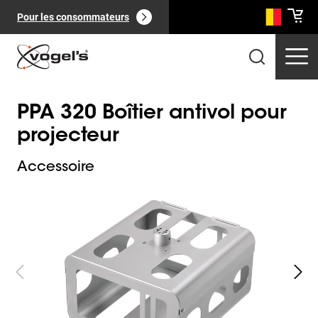
Pour les consommateurs
PPA 320 Boîtier antivol pour
projecteur
Accessoire
Slide 1 of 3
Produits professionnels
(
0
):
Voir tout
Pages
(
0
):
Voir tout