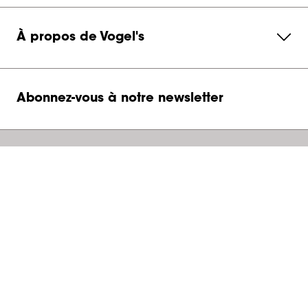
À propos de Vogel's
Abonnez-vous à notre newsletter
Contactez-nous
Belgium
Vogel’s Professional Benelux
Hondsruglaan 93
5628 DB
,
Eindhoven