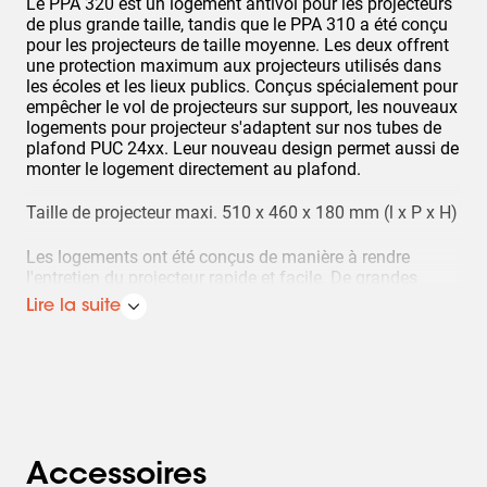
Le PPA 320 est un logement antivol pour les projecteurs
de plus grande taille, tandis que le PPA 310 a été conçu
pour les projecteurs de taille moyenne. Les deux offrent
une protection maximum aux projecteurs utilisés dans
les écoles et les lieux publics. Conçus spécialement pour
empêcher le vol de projecteurs sur support, les nouveaux
logements pour projecteur s'adaptent sur nos tubes de
plafond PUC 24xx. Leur nouveau design permet aussi de
monter le logement directement au plafond.
Taille de projecteur maxi. 510 x 460 x 180 mm (l x P x H)
Les logements ont été conçus de manière à rendre
l'entretien du projecteur rapide et facile. De grandes
ouvertures dans le haut et dans le bas du logement
Lire la suite
facilitent l'accès aux projecteurs pour le service et la
maintenance. De grandes ouïes d'aération assurent un
refroidissement suffisant, évitant ainsi au projecteur de
surchauffer. Une fois installé au plafond, le projecteur
peut être aligné. Après l'alignement final, le logement
peut être refermé avec des vis antivol spéciales. Un
cadenas et/ou un boulon-écrou peut être ajouté pour
doubler la sécurité.
Accessoires