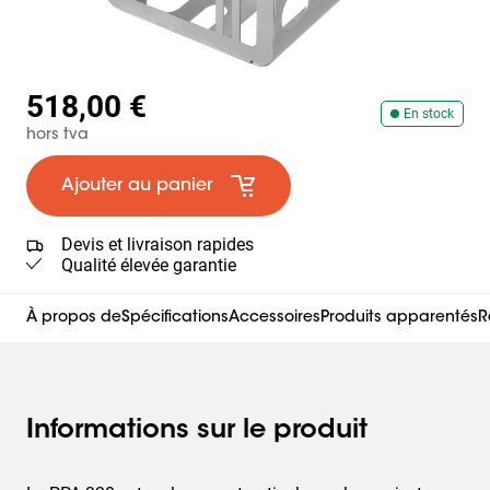
518,00 €
En stock
hors tva
Ajouter au panier
Devis et livraison rapides
Qualité élevée garantie
À propos de
Spécifications
Accessoires
Produits apparentés
R
Informations sur le produit