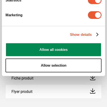
Statistics
certification indépendant, mondialement reconnu
comme label de qualité et d'excellence.
Marketing
Show details
Téléchargements
Allow all cookies
Instructions de montage
Allow selection
Fiche produit
Flyer produit