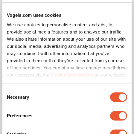
Marque LED
Philips
Vogels.com uses cookies
We use cookies to personalise content and ads, to
Récompense & certificats
provide social media features and to analyse our traffic.
We also share information about your use of our site with
our social media, advertising and analytics partners who
may combine it with other information that you’ve
provided to them or that they’ve collected from your use
of their services. You can at any time change or withdraw
your consent via the
Cookie Declaration
on our website.
Consent
Necessary
Selection
Certifié tuv
Ce produit a passé des tests poussés pour garantir sa
Preferences
conformité à la norme de qualité TüV NORD. Les
produits sont testés avec une charge d'au moins 5 fois
max. le poids indiqué. TÜV NORD est un organisme de