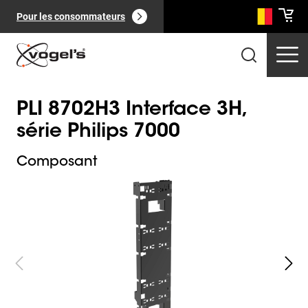
Pour les consommateurs
PLI 8702H3 Interface 3H,
série Philips 7000
Composant
Slide 1 of 3
Produits professionnels
(
0
):
Voir tout
Pages
(
0
):
Voir tout