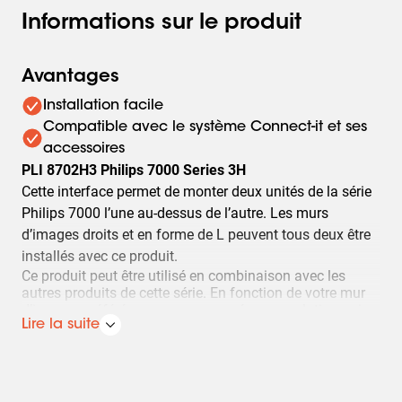
Informations sur le produit
Avantages
Installation facile
Compatible avec le système Connect-it et ses
accessoires
PLI 8702H3 Philips 7000 Series 3H
Cette interface permet de monter deux unités de la série
Philips 7000 l’une au-dessus de l’autre. Les murs
d’images droits et en forme de L peuvent tous deux être
installés avec ce produit.
Ce produit peut être utilisé en combinaison avec les
autres produits de cette série. En fonction de votre mur
d’images préféré, nous pouvons créer une solution qui
Lire la suite
vous convient. (PLI 8701 et PLI 8703).
Vogel’s For Sure