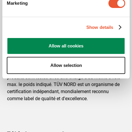
Marketing
Show details
Allow all cookies
Certifié tuv
Ce produit a passé des tests poussés pour garantir sa
Allow selection
conformité à la norme de qualité TüV NORD. Les
produits sont testés avec une charge d'au moins 5 fois
max. le poids indiqué. TÜV NORD est un organisme de
certification indépendant, mondialement reconnu
comme label de qualité et d'excellence.