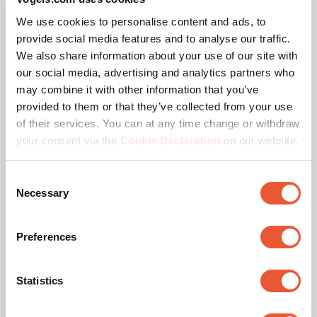
We use cookies to personalise content and ads, to
Couleur
Noir
provide social media features and to analyse our traffic.
We also share information about your use of our site with
Rotation maximale
Jusqu'à 360°
our social media, advertising and analytics partners who
may combine it with other information that you’ve
Distance min. au mur (mm)
95
provided to them or that they’ve collected from your use
of their services. You can at any time change or withdraw
Orientation
Paysage / Portrait
your consent via the
Cookie Declaration
on our website.
Fonctions de verrouillage
Sans cadenas
Consent
Necessary
Selection
Profondeur réglable
Non
Preferences
Récompense & certificats
Statistics