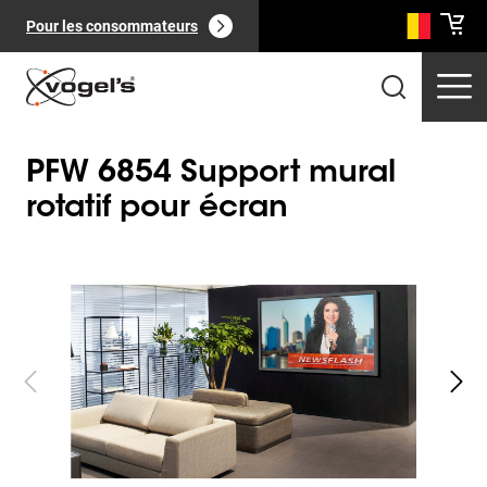
Pour les consommateurs
PFW 6854 Support mural
rotatif pour écran
Slide 1 of 2
Produits professionnels
(
0
):
Voir tout
Pages
(
0
):
Voir tout