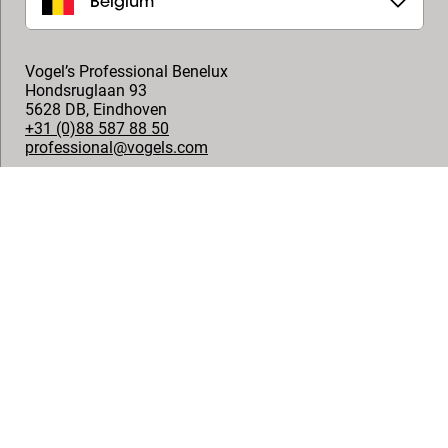
Belgium
Vogel’s Professional Benelux
Hondsruglaan 93
5628 DB
,
Eindhoven
+31 (0)88 587 88 50
professional@vogels.com
Suivez-nous
© Vogel's Products BV
2026
Copyright
Politique de confidentialité
Dégagement de responsabilité