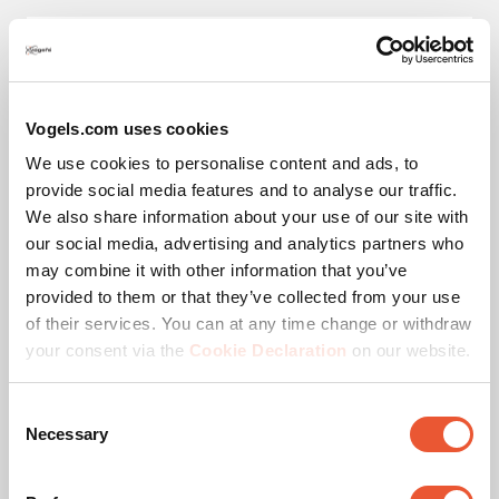
Image produit CAD
Instructions de montage
Vogels.com uses cookies
We use cookies to personalise content and ads, to
Flyer produit
provide social media features and to analyse our traffic.
We also share information about your use of our site with
our social media, advertising and analytics partners who
may combine it with other information that you’ve
Vidéos
provided to them or that they’ve collected from your use
of their services. You can at any time change or withdraw
your consent via the
Cookie Declaration
on our website.
Vidéo produit
Consent
Necessary
Selection
Veuillez accepter les