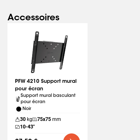
Accessoires
PFW 4210 Support mural
pour écran
Support mural basculant
pour écran
Noir
30
kg
75
x
75
mm
10-43"