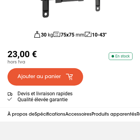
30
kg
75
x
75
mm
10-43"
23,00 €
En stock
hors tva
Ajouter au panier
Devis et livraison rapides
Qualité élevée garantie
À propos de
Spécifications
Accessoires
Produits apparentés
R