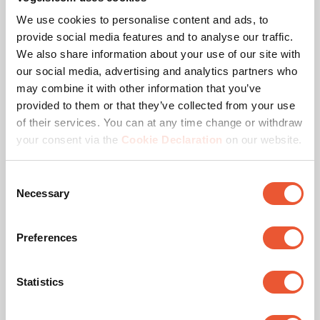
We use cookies to personalise content and ads, to
Charge max. (kg)
30
provide social media features and to analyse our traffic.
We also share information about your use of our site with
Dimensions min. écran (pouce)
10
our social media, advertising and analytics partners who
may combine it with other information that you’ve
Dimensions max. écran (pouce)
43
provided to them or that they’ve collected from your use
of their services. You can at any time change or withdraw
Schéma de trous (VESA)
50 mm x 50 mm, 75 mm
your consent via the
Cookie Declaration
on our website.
x 75 mm, 100 mm x 100
mm, 100 mm x 200 mm,
200 mm x 100 mm, 200
Consent
mm x 200 mm
Necessary
Selection
Couleur
Noir
Preferences
Distance min. au mur (mm)
27
Statistics
Orientation
Paysage / Portrait