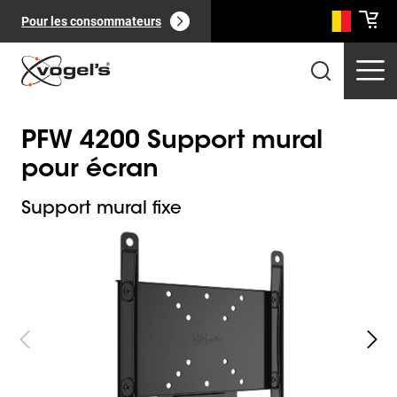
Pour les consommateurs
PFW 4200 Support mural
pour écran
Support mural fixe
Slide 1 of 2
Produits professionnels
(
0
):
Voir tout
Pages
(
0
):
Voir tout