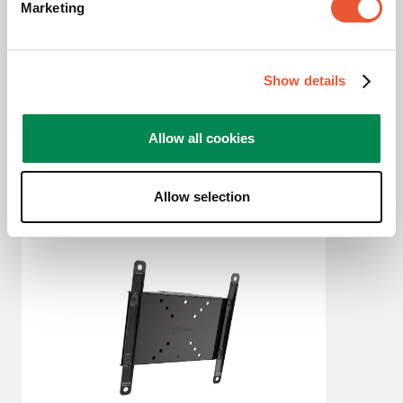
Marketing
Fonctions de verrouillage
Cadenas inclus / intégré
Verrouillable
Oui
Show details
Profondeur réglable
Non
Allow all cookies
Allow selection
Produits apparentés