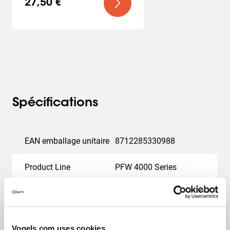
27,50 €
Spécifications
EAN emballage unitaire
8712285330988
Product Line
PFW 4000 Series
Catégorie de produit
Support mural fixe
Garantie
5 ans
Vogels.com uses cookies