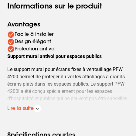
Informations sur le produit
Avantages
Facile à installer
Design élégant
Protection antivol
Support mural antivol pour espaces publics
Le support mural pour écrans fixes à verrouillage PFW
4200 permet de protéger du vol les affichages à grands
écrans plats dans les espaces publics. Le support PFW
4200l a été conçu spécialement pour les espaces
d'hospitalité et publics qui ne peuvent pas être surveillés
continuellement. Le mécanisme de verrouillage
Lire la suite
immobilise l'affichage en position tout en permettant un
accès facile à l'écran ou au téléviseur pour l'entretien. Le
verrou empêche également l'écran de se détacher du
mur.
Spécifications courtes