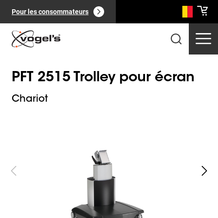
Pour les consommateurs
PFT 2515 Trolley pour écran
Chariot
Slide 1 of 4
Produits professionnels
(
0
):
Voir tout
Pages
(
0
):
Voir tout