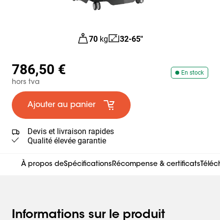
70
kg
32-65"
786,50 €
En stock
hors tva
Ajouter au panier
Devis et livraison rapides
Qualité élevée garantie
À propos de
Spécifications
Récompense & certificats
Télé
Informations sur le produit