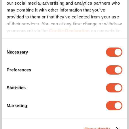
Charge max. (kg)
70
our social media, advertising and analytics partners who
may combine it with other information that you’ve
Hauteur min. trolley/pied (mm)
640
provided to them or that they’ve collected from your use
of their services. You can at any time change or withdraw
Hauteur min. centre écran (mm)
590
your consent via the
Cookie Declaration
on our website.
Consent
Necessary
Selection
Récompense & certificats
Preferences
Statistics
Marketing
Certifié TAA