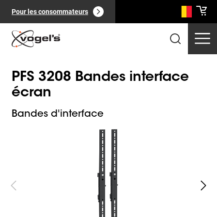
Pour les consommateurs
PFS 3208 Bandes interface
écran
Bandes d'interface
Slide 1 of 3
Produits professionnels
(
0
):
Voir tout
Pages
(
0
):
Voir tout