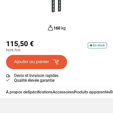
160
kg
115,50 €
En stock
hors tva
Ajouter au panier
Devis et livraison rapides
Qualité élevée garantie
À propos de
Spécifications
Accessoires
Produits apparentés
R