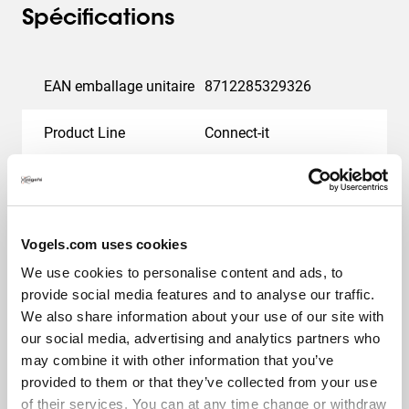
Spécifications
EAN emballage unitaire
8712285329326
Product Line
Connect-it
Catégorie de produit
Bandes d'interface
Couleur
Noir
Vogels.com uses cookies
Garantie
5 ans
We use cookies to personalise content and ads, to
provide social media features and to analyse our traffic.
We also share information about your use of our site with
Inclinaison maximale
Inclinaison -3°/+3°
our social media, advertising and analytics partners who
may combine it with other information that you’ve
Charge max. (kg)
160
provided to them or that they’ve collected from your use
of their services. You can at any time change or withdraw