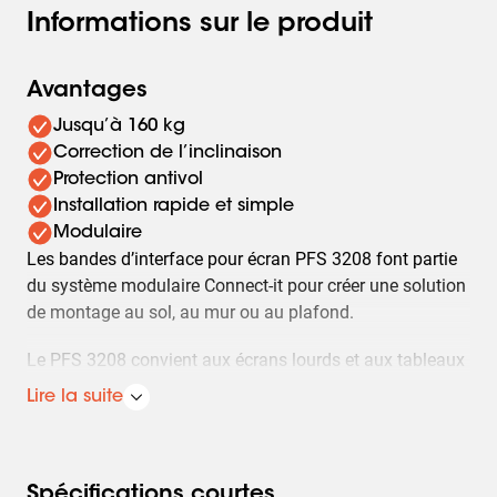
Informations sur le produit
Avantages
Jusqu’à 160 kg
Correction de l’inclinaison
Protection antivol
Installation rapide et simple
Modulaire
Les bandes d’interface pour écran PFS 3208 font partie
du système modulaire Connect-it pour créer une solution
de montage au sol, au mur ou au plafond.
Le PFS 3208 convient aux écrans lourds et aux tableaux
blancs interactifs jusqu’à 160 kg avec une hauteur VESA
Lire la suite
maximale de 800 mm. Les bandes permettent un
nivellement précis grâce à une correction d’inclinaison
de +/-3 degrés et disposent de bandes de déverrouillage
(pour montage mural). Le PFS 3208 doit être combiné
Spécifications courtes