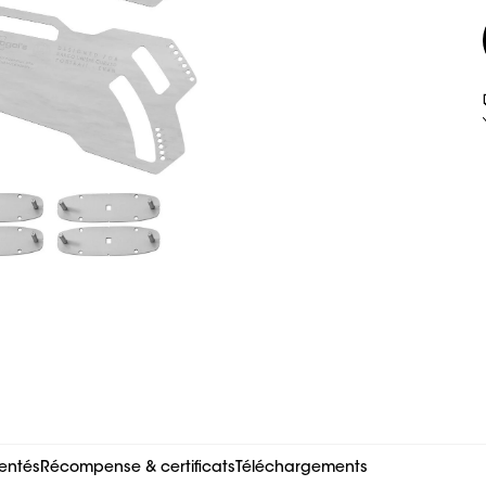
entés
Récompense & certificats
Téléchargements