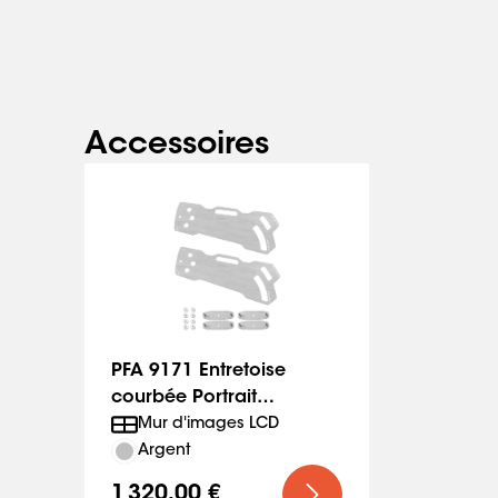
Accessoires
PFA 9171 Entretoise
courbée Portrait
0/2/4/6/8/10°
Mur d'images LCD
Argent
1 320,00 €