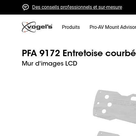
Des conseils professionnels et sur-mesure
Devis et livraison rapides
Qualité élevée garantie
Produits
Pro-AV Mount Adviso
PFA 9172 Entretoise courbé
Mur d'images LCD
Slide 1 of 1