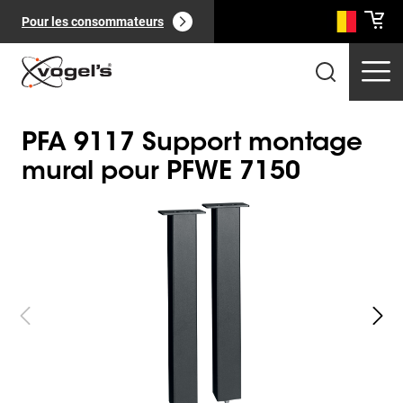
Pour les consommateurs
PFA 9117 Support montage
mural pour PFWE 7150
Slide 1 of 3
Produits professionnels
(
0
):
Voir tout
Pages
(
0
):
Voir tout