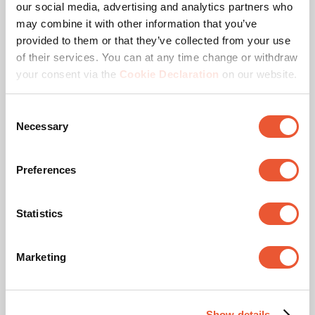
our social media, advertising and analytics partners who
may combine it with other information that you’ve
provided to them or that they’ve collected from your use
of their services. You can at any time change or withdraw
Certifié TAA
your consent via the
Cookie Declaration
on our website.
Ce certificat TAA garantit que le produit est fabriqué (ou
Consent
« substantiellement transformé ») dans un pays
Necessary
Selection
conforme au TAA. Un pays désigné TAA est une nation
que les États-Unis considèrent comme une source
d'approvisionnement fiable ou acceptable.
Preferences
Statistics
Téléchargements
Marketing
Show details