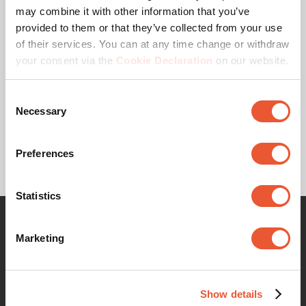
may combine it with other information that you’ve
provided to them or that they’ve collected from your use
Dimensions max. écran (pouce)
55
of their services. You can at any time change or withdraw
your consent via the
Cookie Declaration
on our website.
Couleur
Argent
Consent
Hauteur (mm)
1925
Necessary
Selection
Plage de config. (mm)
>1550 - ≤1850 mm
Preferences
Statistics
Marketing
Contactez-moi pour plus
d'informations
Show details