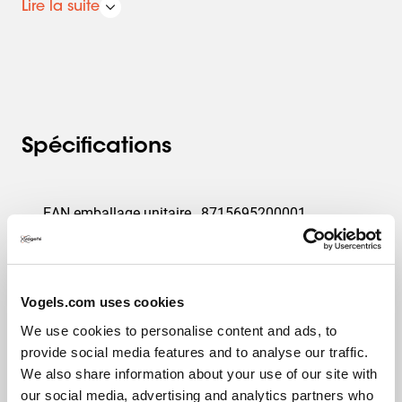
Lire la suite
et en toute facilité.
Spécifications
EAN emballage unitaire
8715695200001
Remplacé par article
7321750
Vogels.com uses cookies
Garantie
2 ans
We use cookies to personalise content and ads, to
Charge max. (kg)
50
provide social media features and to analyse our traffic.
We also share information about your use of our site with
our social media, advertising and analytics partners who
Dimensions min. écran (pouce)
36