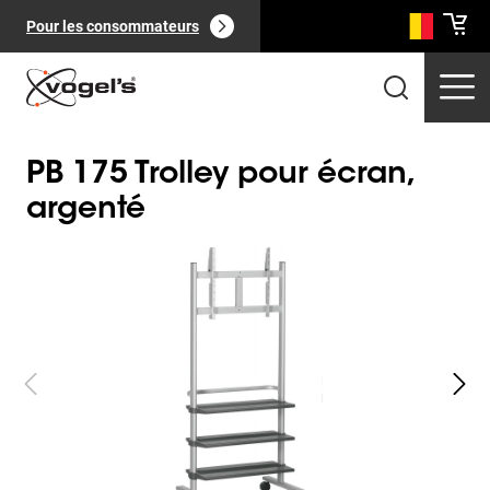
Pour les consommateurs
PB 175 Trolley pour écran,
argenté
Slide 1 of 2
Produits professionnels
(
0
):
Voir tout
Pages
(
0
):
Voir tout