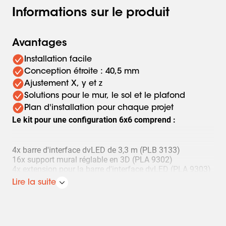
Informations sur le produit
Avantages
Installation facile
Conception étroite : 40,5 mm
Ajustement X, y et z
Solutions pour le mur, le sol et le plafond
Plan d'installation pour chaque projet
Le kit pour une configuration 6x6 comprend :
4x barre d'interface dvLED de 3,3 m (PLB 3133)
16x support mural réglable en 3D (PLA 9302)
4x extension pour la barre d'interface dvLED (PLA 9303)
6x jeu (4 pièces) de boulons de montage (PLA 9305)
Lire la suite
2 jeux (4 pièces) de pieds de réglage (PLA 9307)
L'entretoise qui facilite et accélère l'installation peut être
commandée séparément (PLA 9306).