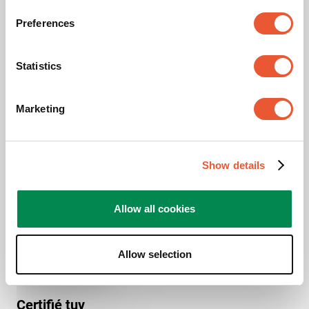
Convient au type d'écran
LED
Preferences
Marque LED
INFiLED
Statistics
Série LED
Infiled WP series
Marketing
Récompense & certificats
Show details
Allow all cookies
Allow selection
Certifié tuv