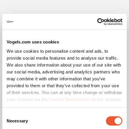
Spécifications
Vogels.com uses cookies
We use cookies to personalise content and ads, to
EAN emballage unitaire
8712285408441
provide social media features and to analyse our traffic.
We also share information about your use of our site with
Couleur
Noir
our social media, advertising and analytics partners who
may combine it with other information that you’ve
Product Line
General
provided to them or that they’ve collected from your use
of their services. You can at any time change or withdraw
Catégorie de produit
dvLED Mur d'image
your consent via the
Cookie Declaration
on our website.
mural
Consent
Garantie
5 ans
Necessary
Selection