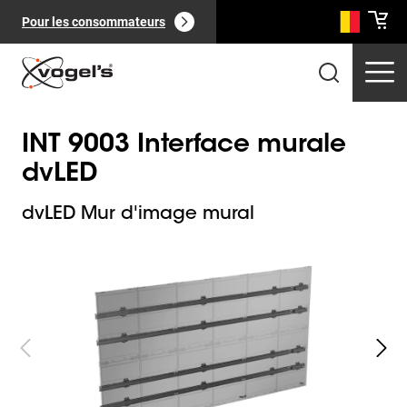
Pour les consommateurs
INT 9003 Interface murale
dvLED
dvLED Mur d'image mural
Slide 1 of 9
Produits professionnels
(
0
):
Voir tout
Pages
(
0
):
Voir tout