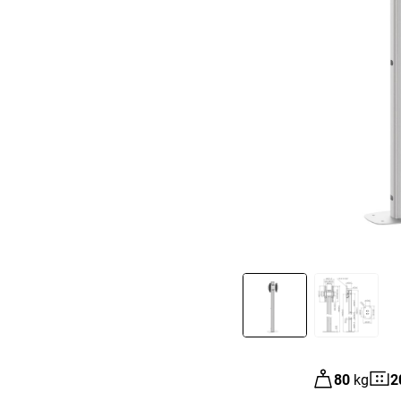
Slide 1 of 2
80
kg
2