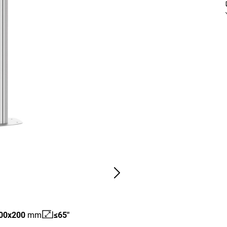
00
x
200
mm
≤65"