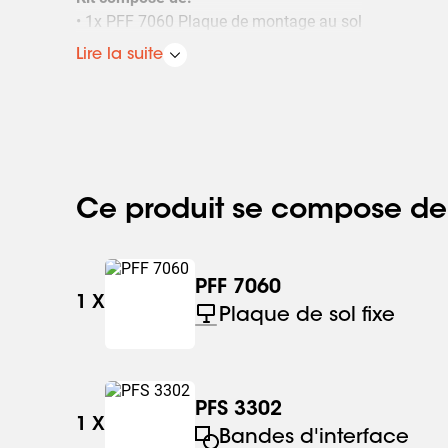
• 1x PFF 7060 Plaque de montage au sol
• 1x PUC 2715 Tube 150 cm
Lire la suite
• 1x PFB 3402 La barre d'interface
• 1x PFS 3302 Bandes interface
Ce produit se compose de
PFF 7060
1
X
Plaque de sol fixe
PFS 3302
1
X
Bandes d'interface