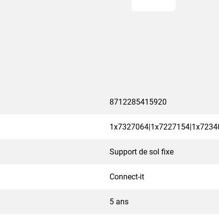
8712285415920
1x7327064|1x7227154|1x7234
Support de sol fixe
Connect-it
5 ans