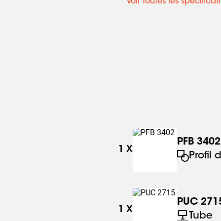
Voir toutes les spécificat
PFB 3402
1
X
Profil 
PUC 271
1
X
Tube