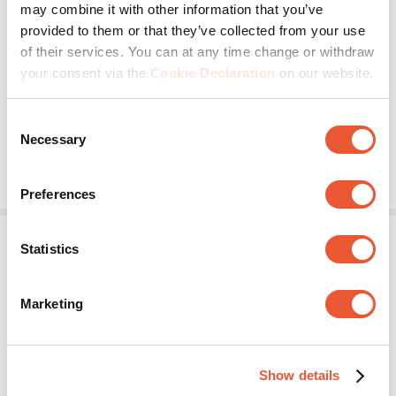
may combine it with other information that you’ve
S052.7110
provided to them or that they’ve collected from your use
of their services. You can at any time change or withdraw
Support de sol et mural
Argent
your consent via the
Cookie Declaration
on our website.
Réglage motorisé de la hauteur
Consent
Necessary
Selection
1 725,00 €
Preferences
Statistics
Marketing
Show details
S062.7205