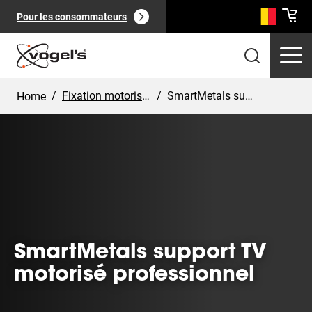
Pour les consommateurs
/
Fixation motorisée pour écran
/
SmartMetals support TV motorisé professionnel
Home
Produits professionnels
(
0
):
Voir tout
SmartMetals support TV
motorisé professionnel
Pages
(
0
):
Voir tout