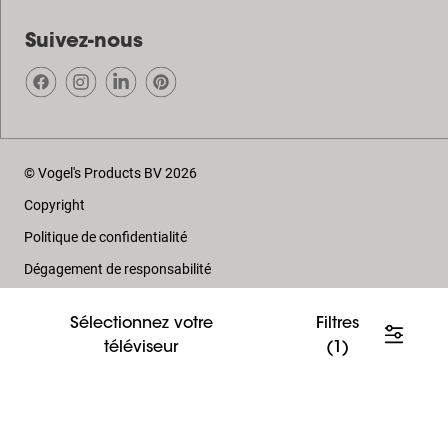
Suivez-nous
© Vogel's Products BV
2026
Copyright
Politique de confidentialité
Dégagement de responsabilité
Cookies
Sélectionnez votre
Filtres
Conditions générales
téléviseur
(1)
Réclamations et litiges
Colophon