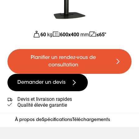
60
kg
600
x
400
mm
≤65"
Planifier un rendez-vous de
consultation
Demander un devis
Devis et livraison rapides
Qualité élevée garantie
À propos de
Spécifications
Téléchargements