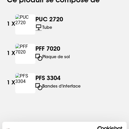
Ce produit se compose de
PUC 2720
1
X
Tube
PFF 7020
1
X
Plaque de sol
PFS 3304
1
X
Bandes d'interface
Spécifications