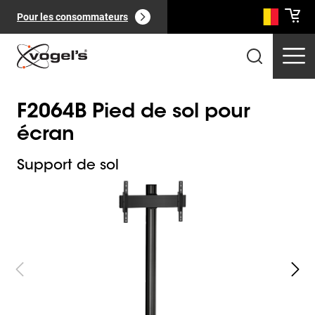
Pour les consommateurs
F2064B Pied de sol pour
écran
Support de sol
Slide 1 of 2
Produits professionnels
(
0
):
Voir tout
Pages
(
0
):
Voir tout