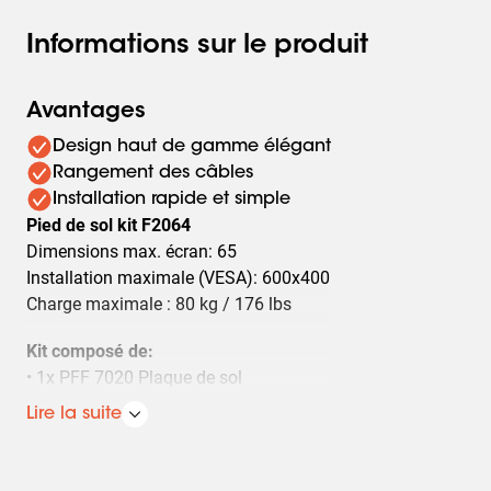
Informations sur le produit
Avantages
Design haut de gamme élégant
Rangement des câbles
Installation rapide et simple
Pied de sol kit F2064
Dimensions max. écran: 65
Installation maximale (VESA): 600x400
Charge maximale : 80 kg / 176 lbs
Kit composé de:
• 1x PFF 7020 Plaque de sol
• 1x PUC 2720 Tube 200 cm
Lire la suite
• 1x PFB 3407 La barre d'interface
• 1x PFS 3304 Bandes interface