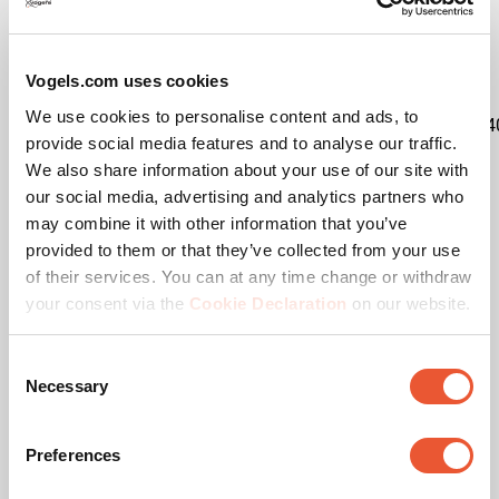
EAN emballage unitaire
8712285346149
Vogels.com uses cookies
We use cookies to personalise content and ads, to
Kit content
1x7327020|1x7227200|1x7234
provide social media features and to analyse our traffic.
We also share information about your use of our site with
Catégorie de produit
Support de sol
our social media, advertising and analytics partners who
may combine it with other information that you’ve
Product Line
Connect-it
provided to them or that they’ve collected from your use
of their services. You can at any time change or withdraw
Garantie
5 ans
your consent via the
Cookie Declaration
on our website.
Charge max. (kg)
60
Consent
Necessary
Selection
Dimensions max. écran (pouce)
65
Preferences
Schéma de trous (VESA)
400 mm x 400 mm, 500
mm x 200 mm, 500 mm