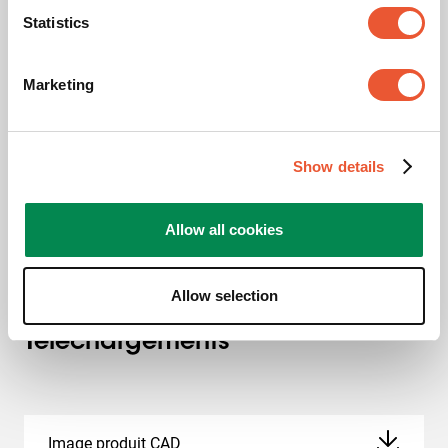
x 300 mm, 500 mm x
Statistics
400 mm, 600 mm x 200
mm, 600 mm x 300 mm,
600 mm x 400 mm
Marketing
Couleur
Noir
Show details
Inclinaison maximale
Inclinaison jusqu'à 20°
Hauteur (mm)
2000
Allow all cookies
Distance max. au sol - centre écran (mm)
1900
Allow selection
Téléchargements
Image produit CAD