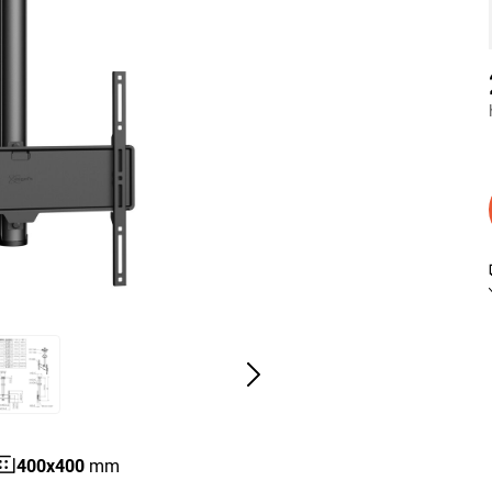
400
x
400
mm