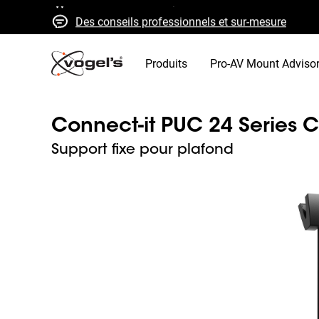
Des conseils professionnels et sur-mesure
Devis et livraison rapides
Qualité élevée garantie
Produits
Pro-AV Mount Adviso
Connect-it PUC 24 Series 
Support fixe pour plafond
Slide 1 of 3