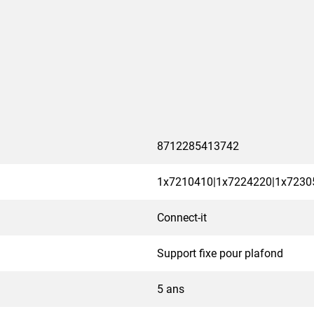
tite à moyenne taille, de
aute qualité, ces supports
 série PUC-24 permet une
ts composites conviennent
donc parfaits pour une
es compactes aux grands
argent. Vous recherchez
, telle qu'un support de
8712285413742
rez-la vous-même via le
1x7210410|1x7224220|1x7230
Connect-it
Support fixe pour plafond
5 ans