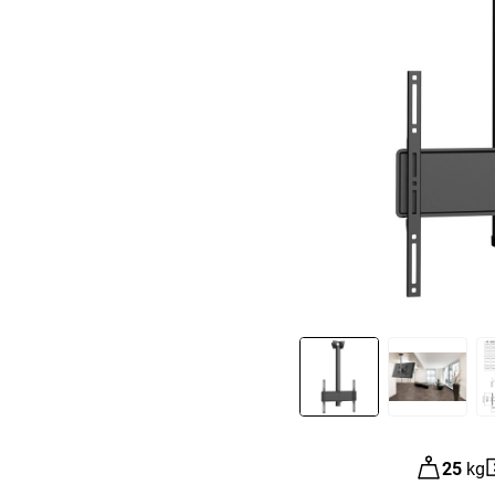
Slide 1 of 3
25
kg