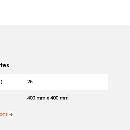
rtes
g)
25
400 mm x 400 mm
ions