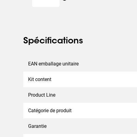
Les supports de plafond conviennent aux écrans de pe
32 à 65 pouces. Fabriqués à partir de matériaux de h
garantissent longévité et sécurité. Le mât rond de la
utilisation facile dans un plafond suspendu. Ces ki
aux écrans jusqu'à 25 kg (55 lb). Ces supports sont 
Spécifications
multitude d'applications professionnelles, des pièc
environnements hôteliers. Disponibles en noir ou en 
une autre solution de fixation au plafond pour écrans
EAN emballage unitaire
fixation au plafond pour écrans dos à dos ? Configu
PRO-AV Mount Advisor de Vogel's.
Kit content
Taille de l'écran : ≤ 65″
Montage : 400 x 400
Product Line
Poids max : 25 kg - 55 lbs
Catégorie de produit
Garantie