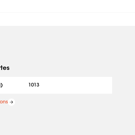
rtes
g)
1013
ions