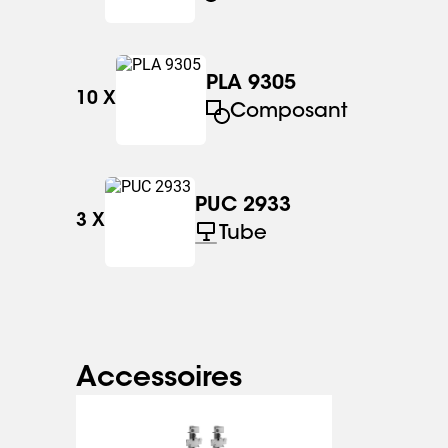
PLA 9305
10
X
Composant
PUC 2933
3
X
Tube
Accessoires