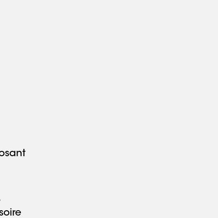
osant
4
soire