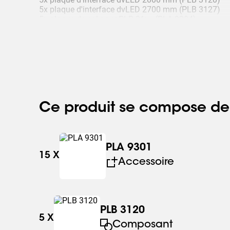
5x plaque d'interface dvLED 2700 mm (PLB 3127)
5x plaque de sol pour PLB 31xx (PLA 9304)
10x boulons de montage dvLED (PLA 9305)
Ce produit se compose de
PLA 9301
15
X
Accessoire
PLB 3120
5
X
Composant