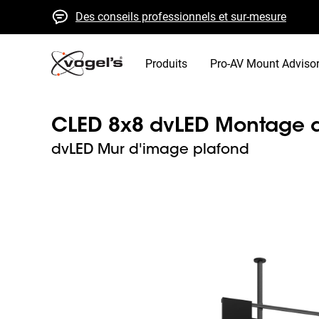
Des conseils professionnels et sur-mesure
Devis et livraison rapides
Qualité élevée garantie
Produits
Pro-AV Mount Adviso
CLED 8x8 dvLED Montage au
dvLED Mur d'image plafond
Slide 1 of 7