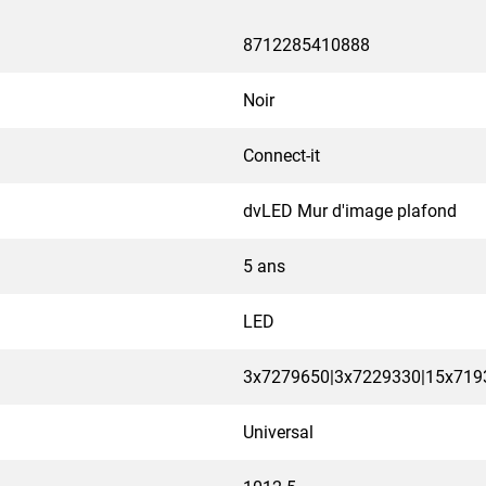
8712285410888
Noir
Connect-it
dvLED Mur d'image plafond
5 ans
LED
3x7279650|3x7229330|15x719
Universal