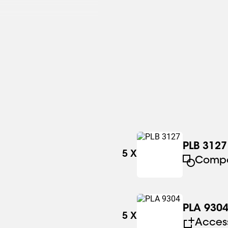
PLB 3127
5
X
Comp
PLA 930
5
X
Acces