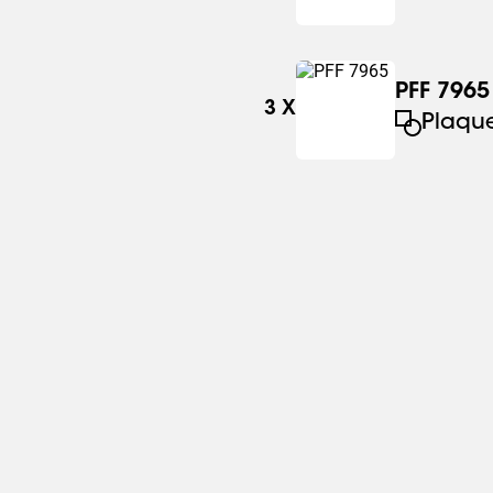
PFF 7965
3
X
Plaque