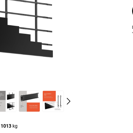
1013
kg