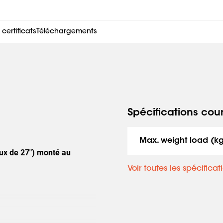
ertificats
Téléchargements
Spécifications cou
Max. weight load (k
aux de 27") monté au
Voir toutes les spécificat