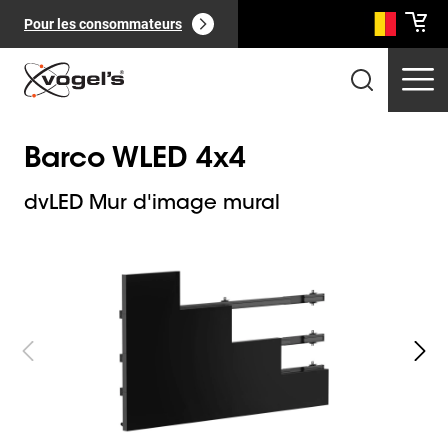
Pour les consommateurs
Barco WLED 4x4
dvLED Mur d'image mural
Slide 1 of 8
Produits professionnels
(
0
):
Voir tout
Pages
(
0
):
Voir tout