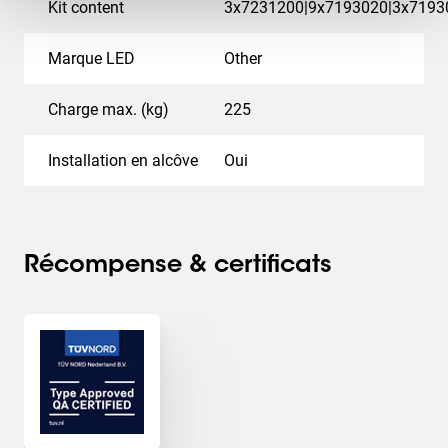
Kit content
3x7231200|9x7193020|3x7193
Marque LED
Other
Charge max. (kg)
225
Installation en alcôve
Oui
Récompense & certificats