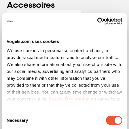
Accessoires
Alors vous pouvez combiner le système dvLED Connect-
it avec les tubes PUC 29xx. La plaque sol/plafond
réglable compense facilement les irrégularités du sol ou
du plafond.
Vogels.com uses cookies
Solutions préconfigurées
We use cookies to personalise content and ads, to
provide social media features and to analyse our traffic.
Pour la configuration 16:9 la plus courante, vous
We also share information about your use of our site with
PLA 9306 Entretoise pour
trouverez sur le site des solutions préconfigurées avec
our social media, advertising and analytics partners who
barre d'interface dvLED
les longueurs de tubes correspondantes. Besoin d’une
may combine it with other information that you’ve
Accessoire
Noir
autre configuration ou d’une longueur de tube différente
provided to them or that they’ve collected from your use
? Contactez-nous. Nous offrons une solution adaptée à
475,00 €
of their services. You can at any time change or withdraw
chaque projet.
your consent via the
Cookie Declaration
on our website.
Qualité Vogel’s
Consent
Necessary
Selection
Le système de montage Vogel’s dvLED Connect-it est