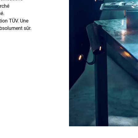
arché
é.
ation TÜV. Une
bsolument sûr.