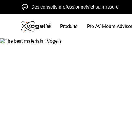
Des conseils professionnels et sur-mesure
Devis et livraison rapides
Qualité élevée garantie
Produits
Pro-AV Mount Adviso
/
a propos de vogels
/
vogels for sure
Home