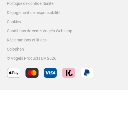
Politique de confidentialité
Dégagement de responsabilité
Cookies
Conditions de vente Vogel's Webshop
Réclamations et litiges
Colophon
© Vogel's Products BV
2026
Filtrer les avis
Zone de recherche de sujet et d'avis
Trier par
filtres
Les plus récents
1
1
–
1 sur 1
avis
à
1
sur