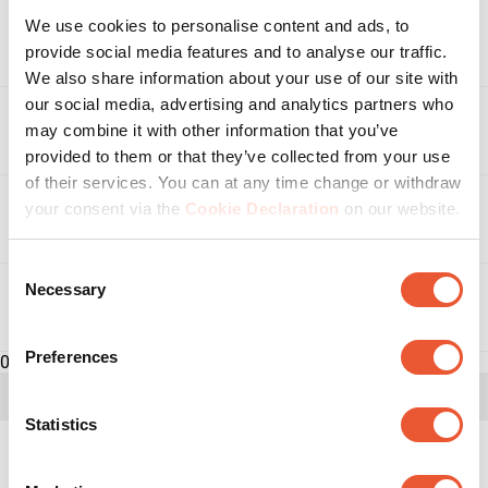
We use cookies to personalise content and ads, to
Accessoires
provide social media features and to analyse our traffic.
We also share information about your use of our site with
our social media, advertising and analytics partners who
may combine it with other information that you’ve
Produits apparentés
provided to them or that they’ve collected from your use
of their services. You can at any time change or withdraw
your consent via the
Cookie Declaration
on our website.
Avis
Avis
Consent
Necessary
Description sommaire de la notation
Selection
Téléchargements
Sélectionnez une ligne ci-dessous pour filtrer les
avis.
Preferences
0
1
5 étoiles
étoiles
1 avis ave
Instructions de montage
0
4 étoiles
étoiles
Statistics
0 avis ave
0
3 étoiles
étoiles
Pouvons-nous vous aider ?
0 avis ave
Flyer produit
0
2 étoiles
étoiles