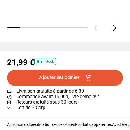
21,99 €
En stock
Ajouter au panier
Livraison gratuite à partir de € 30
Commandé avant 16.00h, livré demain! *
Retours gratuits sous 30 jours
Certifié B Corp
À propos de
Spécifications
Accessoires
Produits apparentés
Avis
Téléc