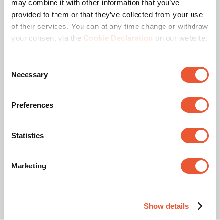
may combine it with other information that you’ve
provided to them or that they’ve collected from your use
of their services. You can at any time change or withdraw
Support enceinte
your consent via the
Cookie Declaration
on our website.
Bowers & Wilkins
Consent
Necessary
(0)
Selection
0.0
sur
5
Preferences
étoiles.
Correspondant à la sélection
44,99 €
32,99 €
Statistics
Marketing
Show details