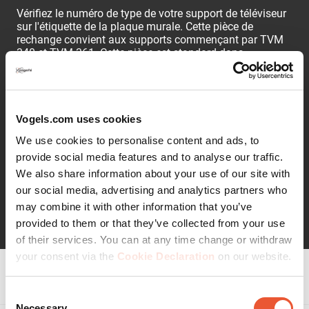
Vérifiez le numéro de type de votre support de téléviseur
sur l'étiquette de la plaque murale. Cette pièce de
rechange convient aux supports commençant par TVM
340 et TVM 361. Cette pièce est standard dans
l'emballage et ne doit être recommandée que si elle est
perdue ou défectueuse. Contactez via le formulaire de
contact pour les questions de garantie. Contenu : 1 pièce
Vogels.com uses cookies
Note : des frais de livraison en provenance des Pays-Bas
seront ajoutés lors du paiement.
We use cookies to personalise content and ads, to
provide social media features and to analyse our traffic.
We also share information about your use of our site with
our social media, advertising and analytics partners who
Continuer la lecture
may combine it with other information that you’ve
provided to them or that they’ve collected from your use
of their services. You can at any time change or withdraw
your consent via the
Cookie Declaration
on our website.
Spécifications
Consent
Necessary