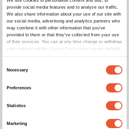
We use cookies to personalise content and ads, to
provide social media features and to analyse our traffic.
We also share information about your use of our site with
our social media, advertising and analytics partners who
may combine it with other information that you’ve
provided to them or that they’ve collected from your use
of their services. You can at any time change or withdraw
Le système de protection (électronique) de l’écran
your consent via the
Cookie Declaration
on our website.
(Electronic) Screen Protection System - (E)SPS®)
de Vogel's empêche votre téléviseur grand format
Consent
de heurter le mur.
Necessary
Selection
Preferences
Statistics
Marketing