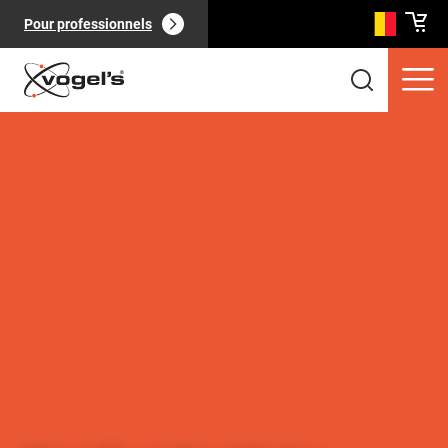
Pour professionnels
Produits clients
(
0
):
Voir tout
Pages
(
0
):
Voir tout