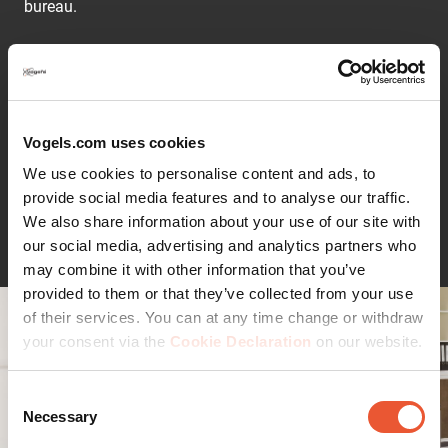
bureau.
For areas where a lot of different people work with a
monitor, like reception desks or flex workstations, our
floating model is the perfect solution. The adjustable
gas spring makes the monitor weightless, so you can
easily pull your monitor up and down to the right height.
Vogels.com uses cookies
The PFD 8541 model is designed to support monitors in
We use cookies to personalise content and ads, to
the weight class 2.0 - 5.7 kg (4.4 - 12.5 lbs). The
Flexmount lets you install the desk mount in 6 different
provide social media features and to analyse our traffic.
ways. So you can be sure that the Vogel's desk mount
Continuer la lecture
We also share information about your use of our site with
will fit just about every desk set-up without having to buy
our social media, advertising and analytics partners who
additional accessories. The maximum thickness for a
desk on which a flexmount can be mounted is 83mm
may combine it with other information that you’ve
provided to them or that they’ve collected from your use
of their services. You can at any time change or withdraw
your consent via the
Cookie Declaration
on our website.
Consent
Necessary
Selection