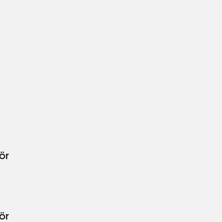
7
ör
3
ör