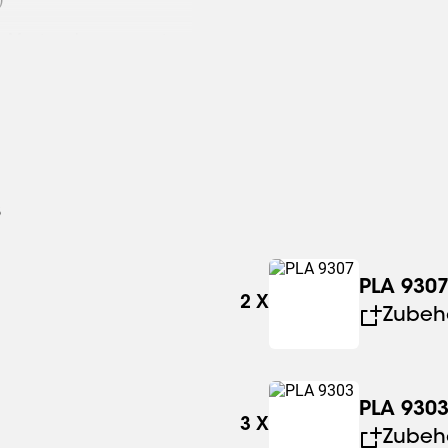
re Montage kann separat
s
PLA 930
2
X
Zubeh
PLA 930
3
X
Zubeh