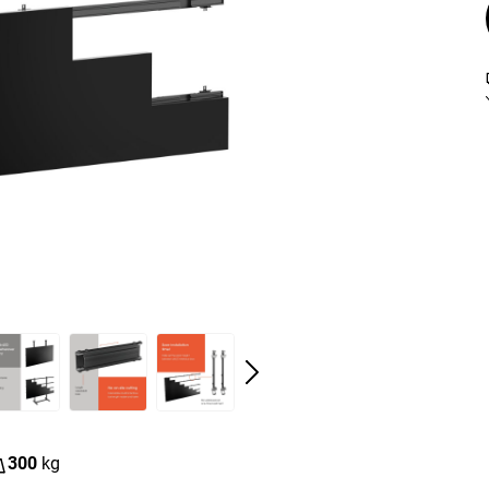
300
kg