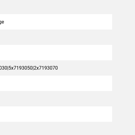
ge
030|5x7193050|2x7193070