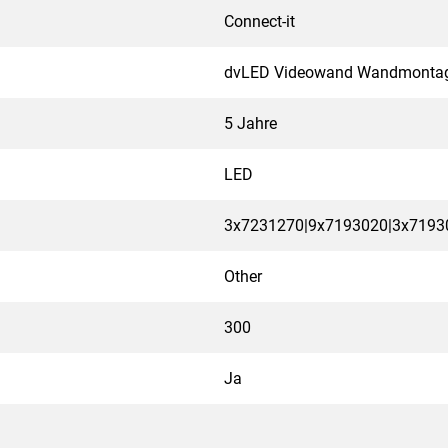
Connect-it
dvLED Videowand Wandmonta
5 Jahre
LED
3x7231270|9x7193020|3x7193
Other
300
Ja