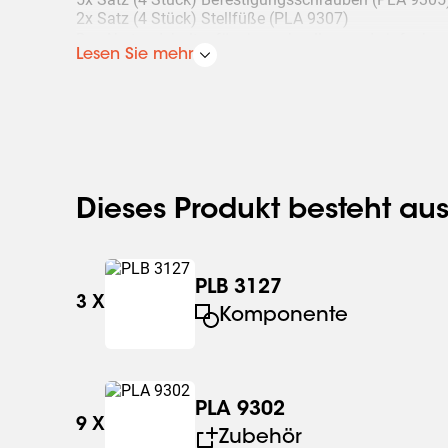
2x Satz (4 Stück) Stellfüße (PLA 9307)
Der Abstandshalter für eine schnellere und einfache
Lesen Sie mehr
bestellt werden (PLA 9306).
Dieses Produkt besteht au
PLB 3127
3
X
Komponente
PLA 9302
9
X
Zubehör