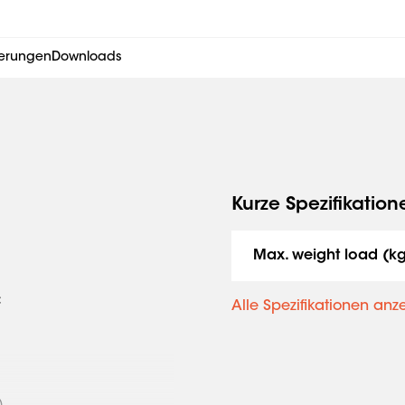
ierungen
Downloads
Kurze Spezifikation
Max. weight load (k
:
Alle Spezifikationen anz
)