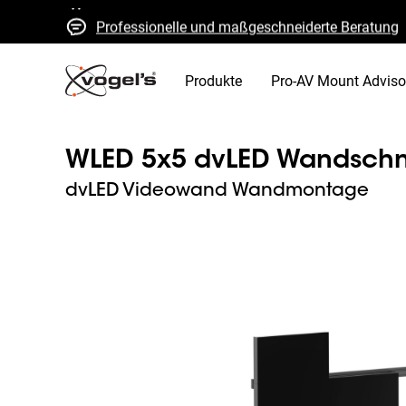
Professionelle und maßgeschneiderte Beratung
Schnelle Kostenvoranschläge und Lieferung
Hohe Qualität garantiert
Produkte
Pro-AV Mount Adviso
WLED 5x5 dvLED Wandschnitt
dvLED Videowand Wandmontage
Slide 1 of 8