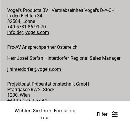
Vogel's Products BV | Vertriebseinheit Vogel's D-A-CH
In den Fichten 34
32584
,
Löhne
+49 5731 86 91-70
info.de@vogels.com
Pro-AV Ansprechpartner Österreich
Herr Josef Stefan Hinterdorfer
,
Regional Sales Manager
j.hinterdorfer@vogels.com
Projektor.at Präsentationstechnik GmbH
Pfarrgasse 87/2. Stock
1230
,
Wien
+43 1 617 62 67-44
sales@projektor.at
Wählen Sie Ihren Fernseher
Filter
aus
Folgen Sie uns