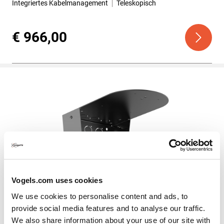
Integriertes Kabelmanagement
Teleskopisch
€ 966,00
PPA 910
Vogels.com uses cookies
Videokonferenz
Schwarz
We use cookies to personalise content and ads, to
Für Kamera
Sony SRG A40
provide social media features and to analyse our traffic.
We also share information about your use of our site with