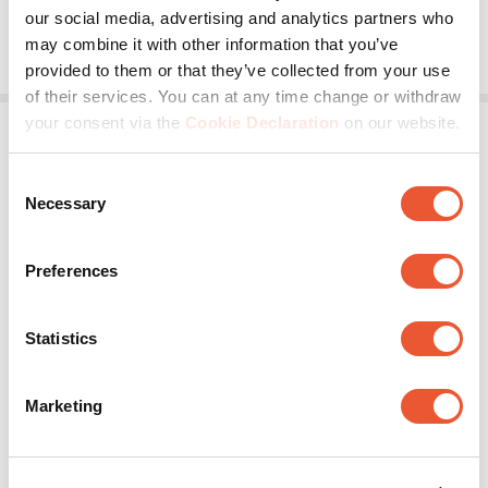
our social media, advertising and analytics partners who
€ 149,00
may combine it with other information that you’ve
provided to them or that they’ve collected from your use
of their services. You can at any time change or withdraw
your consent via the
Cookie Declaration
on our website.
Consent
Necessary
Selection
Preferences
PPA 911
Statistics
Videokonferenz
Weiß
Für Kamera
Sony SRG A40
Marketing
€ 149,00